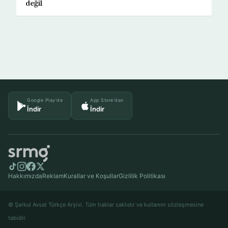
değil
Google Play'de
App Store'dan
İndir
İndir
Hakkımızda
Reklam
Kurallar ve Koşullar
Gizlilik Politikası
© Şarkul Avsat Türkçe Arşivi. Tüm haklar saklıdır ve kullanım sözleşmesine
tabidir.