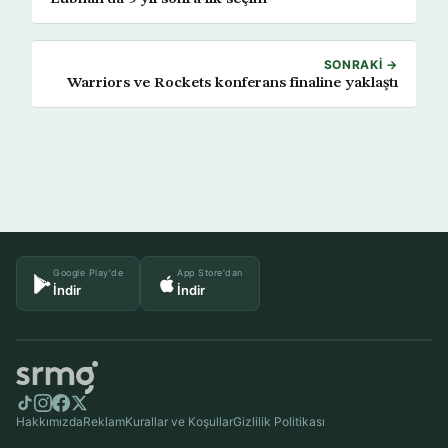
SONRAKI →
Warriors ve Rockets konferans finaline yaklaştı
Google Play'de
App Store'dan
İndir
İndir
Hakkımızda
Reklam
Kurallar ve Koşullar
Gizlilik Politikası