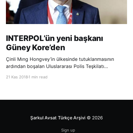
INTERPOL’ün yeni başkanı
Güney Kore’den
Çinli Mıng Hongvey’in ülkesinde tutuklanmasının
ardından boşalan Uluslararası Polis Teşkilatı
(INTERPOL) Başkanlığına Güney Koreli Kim Jong Yang
21 Kas 2018
1 min read
seçildi. INTERPOL Genel Kurulu’nun Dubai’deki
toplantısında yapılan seçimde, oyların 3’te 2’sini
kazanan Kim, teşkilatın yeni
Şarkul Avsat Türkçe Arşivi
© 2026
Sign up