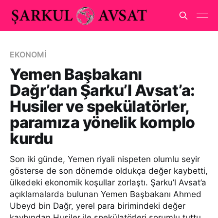
EKONOMİ
Yemen Başbakanı
Dağr’dan Şarku’l Avsat’a:
Husiler ve spekülatörler,
paramıza yönelik komplo
kurdu
Son iki günde, Yemen riyali nispeten olumlu seyir
gösterse de son dönemde oldukça değer kaybetti,
ülkedeki ekonomik koşullar zorlaştı. Şarku’l Avsat’a
açıklamalarda bulunan Yemen Başbakanı Ahmed
Ubeyd bin Dağr, yerel para birimindeki değer
kaybından Husiler ile spekülatörleri sorumlu tuttu.