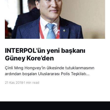
INTERPOL’ün yeni başkanı
Güney Kore’den
Çinli Mıng Hongvey’in ülkesinde tutuklanmasının
ardından boşalan Uluslararası Polis Teşkilatı
(INTERPOL) Başkanlığına Güney Koreli Kim Jong Yang
21 Kas 2018
1 min read
seçildi. INTERPOL Genel Kurulu’nun Dubai’deki
toplantısında yapılan seçimde, oyların 3’te 2’sini
kazanan Kim, teşkilatın yeni