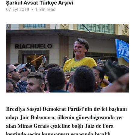
Şarkul Avsat Türkçe Arşivi
07 Eyl 2018
•
1 min read
Brezilya Sosyal Demokrat Partisi’nin devlet başkanı
adayı Jair Bolsonaro, ülkenin güneydoğusunda yer
alan Minas Gerais eyaletine bağlı Juiz de Fora
kentinde seçim kampanyası esnasında bıçaklı