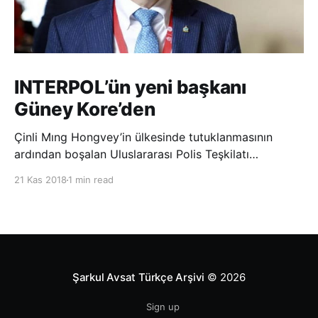
INTERPOL’ün yeni başkanı
Güney Kore’den
Çinli Mıng Hongvey’in ülkesinde tutuklanmasının
ardından boşalan Uluslararası Polis Teşkilatı
(INTERPOL) Başkanlığına Güney Koreli Kim Jong Yang
21 Kas 2018
1 min read
seçildi. INTERPOL Genel Kurulu’nun Dubai’deki
toplantısında yapılan seçimde, oyların 3’te 2’sini
kazanan Kim, teşkilatın yeni
Şarkul Avsat Türkçe Arşivi
© 2026
Sign up