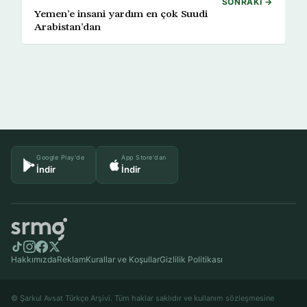
SONRAKI →
Yemen’e insani yardım en çok Suudi
Arabistan’dan
Google Play'de
App Store'dan
İndir
İndir
Hakkımızda
Reklam
Kurallar ve Koşullar
Gizlilik Politikası
© Şarkul Avsat Türkçe Arşivi. Tüm haklar saklıdır ve kullanım sözleşmesine