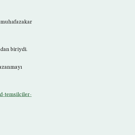
el muhafazakar
dan biriydi.
kazanmayı
-temsilciler-