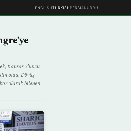
ENGLISH
TURKISH
PERSIAN
URDU
ngre’ye
ek, Kansas 3’üncü
adın oldu. Dövüş
akar olarak bilenen