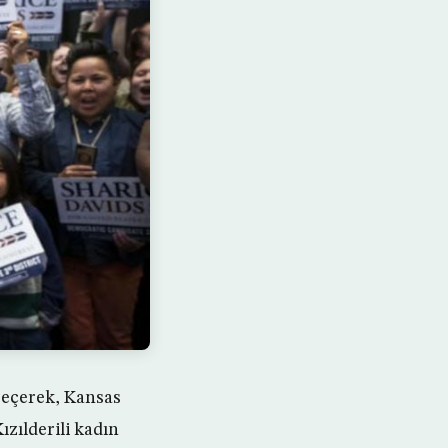
geçerek, Kansas
zılderili kadın