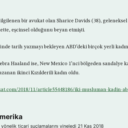
e ilgilenen bir avukat olan Sharice Davids (38), geleneks
ette, eşcinsel olduğunu beyan etmişti.
nde tarih yazmayı bekleyen ABD’deki birçok yerli kadın
Debra Haaland ise, New Mexico 1’nci bölgeden sandalye 
zanan ikinci Kızılderili kadın oldu.
sat.com/2018/11/article55448186/iki-musluman-kadin-abd
Amerika
yönelik ticari suçlamalarını yineledi
21 Kas 2018