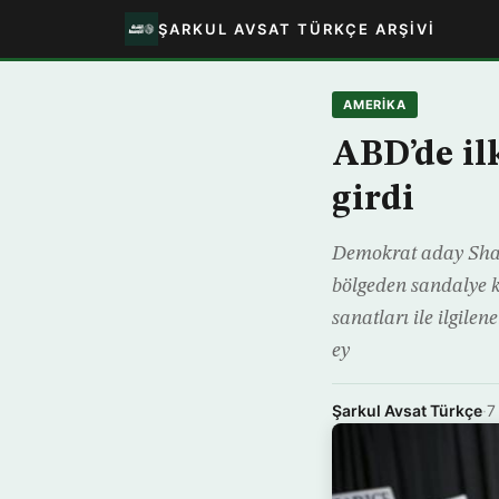
ŞARKUL AVSAT TÜRKÇE ARŞIVI
AMERIKA
ABD’de il
girdi
Demokrat aday Shar
bölgeden sandalye k
sanatları ile ilgil
ey
Şarkul Avsat Türkçe
·
7