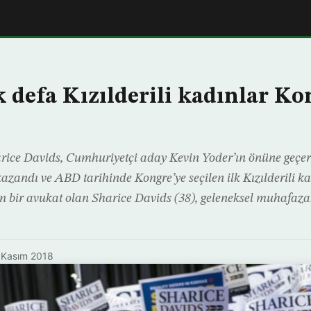
k defa Kızılderili kadınlar Ko
ice Davids, Cumhuriyetçi aday Kevin Yoder’ın önüne geçer
azandı ve ABD tarihinde Kongre’ye seçilen ilk Kızılderili k
enen bir avukat olan Sharice Davids (38), geleneksel muhafaz
 Kasım 2018