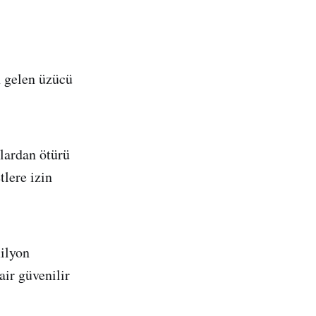
n gelen üzücü
ılardan ötürü
tlere izin
milyon
ir güvenilir