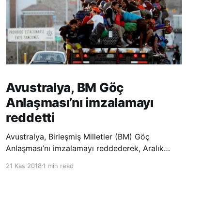
Avustralya, BM Göç
Anlaşması’nı imzalamayı
reddetti
Avustralya, Birleşmiş Milletler (BM) Göç
Anlaşması’nı imzalamayı reddederek, Aralık
ayında Fas’ta düzenlenecek olan uluslararası
21 Kas 2018
1 min read
konferansta BM üyesi ülkeler tarafından
imzalanması beklenen Küresel Göç
Sözleşmesi’ne katılmayacağını açıklayan
ülkelerin yer aldığı uzun listeye dahil oldu.