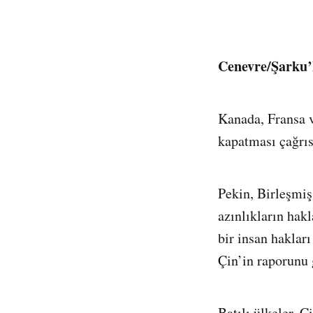
Cenevre/Şarku’
Kanada, Fransa v
kapatması çağrı
Pekin, Birleşmiş
azınlıkların hak
bir insan haklar
Çin’in raporunu 
Batılı ülkeler, Ç