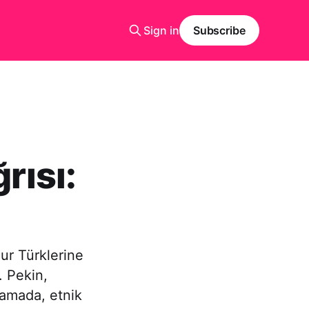
Sign in
Subscribe
rısı:
ur Türklerine
. Pekin,
lamada, etnik