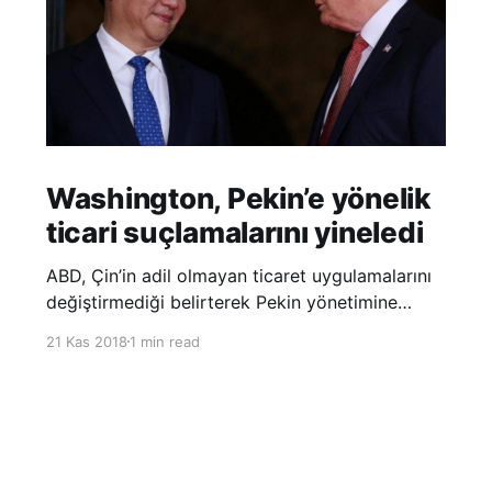
Washington, Pekin’e yönelik
ticari suçlamalarını yineledi
ABD, Çin’in adil olmayan ticaret uygulamalarını
değiştirmediği belirterek Pekin yönetimine
yönelik suçlamalarını yineledi. ABD Ticaret
21 Kas 2018
1 min read
Temsilciliği’nin Çin’in fikri mülkiyet ve teknoloji
transfer politikalarına dair hazırladığı ‘Section
301’ adlı soruşturma raporunun güncellenmiş
halinde