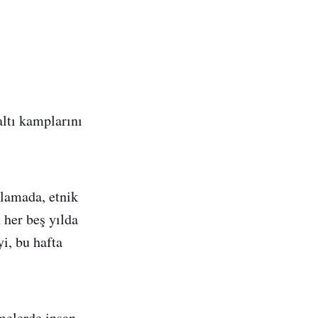
ltı kamplarını
klamada, etnik
 her beş yılda
i, bu hafta
emelerde insan