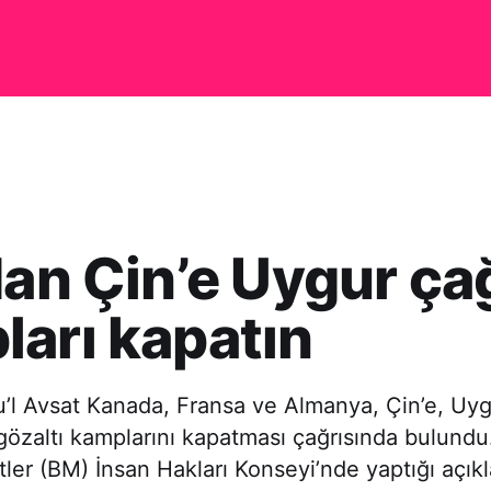
dan Çin’e Uygur çağ
arı kapatın
’l Avsat Kanada, Fransa ve Almanya, Çin’e, Uyg
 gözaltı kamplarını kapatması çağrısında bulundu
etler (BM) İnsan Hakları Konseyi’nde yaptığı açık