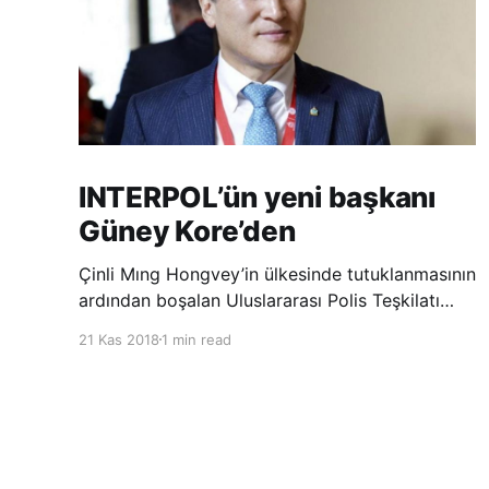
INTERPOL’ün yeni başkanı
Güney Kore’den
Çinli Mıng Hongvey’in ülkesinde tutuklanmasının
ardından boşalan Uluslararası Polis Teşkilatı
(INTERPOL) Başkanlığına Güney Koreli Kim
21 Kas 2018
1 min read
Jong Yang seçildi. INTERPOL Genel Kurulu’nun
Dubai’deki toplantısında yapılan seçimde,
oyların 3’te 2’sini kazanan Kim, teşkilatın yeni