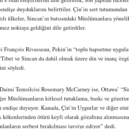
 endişe duyduklarını belirttiler. Çin’in sert tutumunda
tılı ülkeler, Sincan’ın batısındaki Müslümanlara yönel
mez noktaya geldiğini dile getirdiler.
i François Rivasseau, Pekin’in “toplu hapsetme uygula
Tibet ve Sincan da dahil olmak üzere din ve inanç özg
ni söyledi.
aimi Temsilcisi Rosemary McCarney ise, Ottawa’ “Si
ğer Müslümanların kitlesel tutuklama, baskı ve gözeti
n endişe duyuyor. Kanada, Çin’in Uygurlar ve diğer etni
ik kökenlerinden ötürü keyfi olarak gözaltına alınmasın
ulanların serbest bırakılması tavsiye ediyor” dedi.