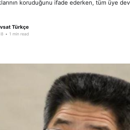
aklarının koruduğunu ifade ederken, tüm üye devl
Avsat Türkçe
18
•
1 min read