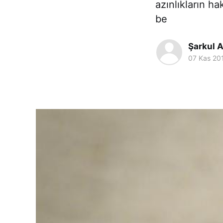
azınlıkların h
be
Şarkul 
07 Kas 20