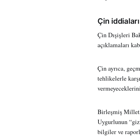
Çin iddialar
Çin Dışişleri Ba
açıklamaları kab
Çin ayrıca, geçm
tehlikelerle karş
vermeyeceklerini 
Birleşmiş Millet
Uygurlunun “gizl
bilgiler ve rapor