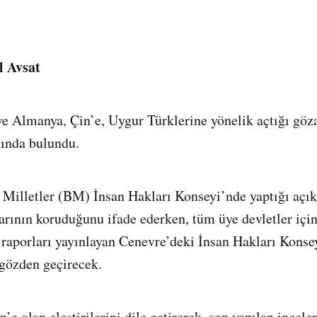
l Avsat
e Almanya, Çin’e, Uygur Türklerine yönelik açtığı göza
sında bulundu.
 Milletler (BM) İnsan Hakları Konseyi’nde yaptığı açı
larının koruduğunu ifade ederken, tüm üye devletler için
ı raporları yayınlayan Cenevre’deki İnsan Hakları Konsey
gözden geçirecek.
in’e olan eleştirilerini dile getirerek, son yapılan incel