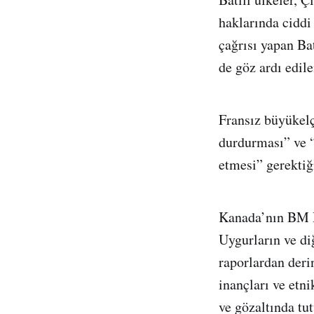
haklarında ciddi
çağrısı yapan Ba
de göz ardı edile
Fransız büyükelç
durdurması” ve “
etmesi” gerektiği
Kanada’nın BM D
Uygurların ve di
raporlardan deri
inançları ve etn
ve gözaltında tut