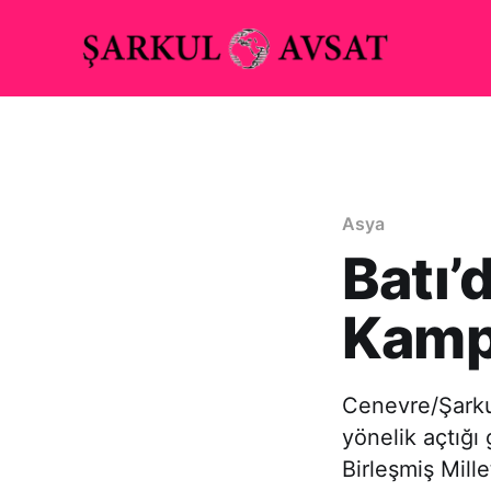
Asya
Batı’
Kampl
Cenevre/Şarku
yönelik açtığı
Birleşmiş Mill