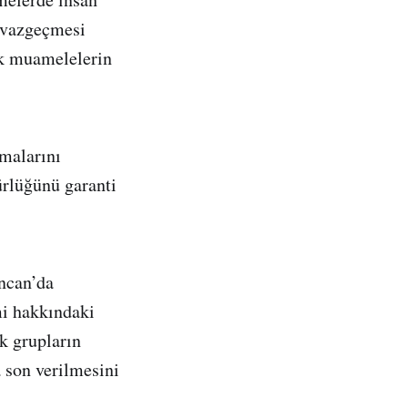
n vazgeçmesi
ik muamelelerin
malarını
ürlüğünü garanti
ncan’da
mi hakkındaki
k grupların
a son verilmesini