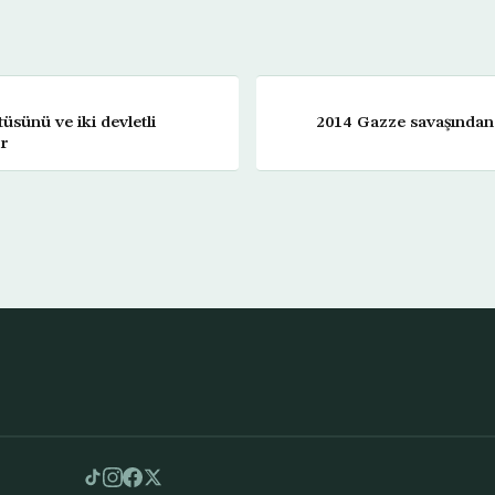
üsünü ve iki devletli
2014 Gazze savaşından 
or