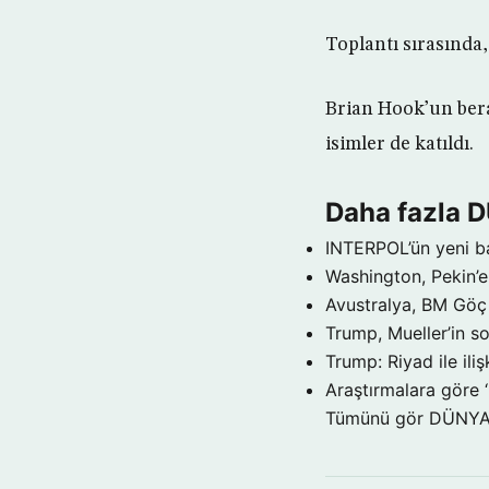
Toplantı sırasında, 
Brian Hook’un bera
isimler de katıldı.
Daha fazla 
INTERPOL’ün yeni b
Washington, Pekin’e 
Avustralya, BM Göç 
Trump, Mueller’in so
Trump: Riyad ile il
Araştırmalara göre 
Tümünü gör DÜNY