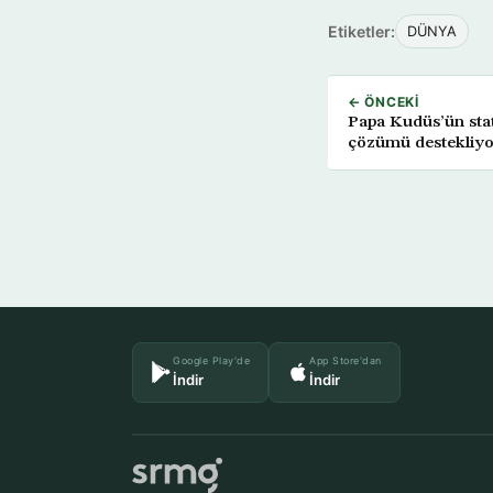
Etiketler:
DÜNYA
← ÖNCEKI
Papa Kudüs’ün stat
çözümü destekliy
Google Play'de
App Store'dan
İndir
İndir