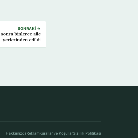
SONRAKI →
sonra binlerce aile
yerlerinden edildi
Hakkımızda
Reklam
Kurallar ve Koşullar
Gizlilik Politikası