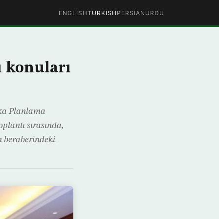
ENGLISH
TURKISH
PERSIAN
URDU
ı konuları
tika Planlama
oplantı sırasında,
un beraberindeki