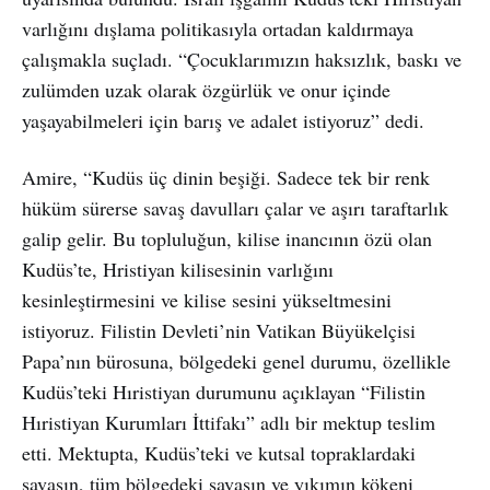
varlığını dışlama politikasıyla ortadan kaldırmaya
çalışmakla suçladı. “Çocuklarımızın haksızlık, baskı ve
zulümden uzak olarak özgürlük ve onur içinde
yaşayabilmeleri için barış ve adalet istiyoruz” dedi.
Amire, “Kudüs üç dinin beşiği. Sadece tek bir renk
hüküm sürerse savaş davulları çalar ve aşırı taraftarlık
galip gelir. Bu topluluğun, kilise inancının özü olan
Kudüs’te, Hristiyan kilisesinin varlığını
kesinleştirmesini ve kilise sesini yükseltmesini
istiyoruz. Filistin Devleti’nin Vatikan Büyükelçisi
Papa’nın bürosuna, bölgedeki genel durumu, özellikle
Kudüs’teki Hıristiyan durumunu açıklayan “Filistin
Hıristiyan Kurumları İttifakı” adlı bir mektup teslim
etti. Mektupta, Kudüs’teki ve kutsal topraklardaki
savaşın, tüm bölgedeki savaşın ve yıkımın kökeni