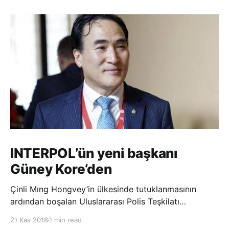
INTERPOL’ün yeni başkanı
Güney Kore’den
Çinli Mıng Hongvey’in ülkesinde tutuklanmasının
ardından boşalan Uluslararası Polis Teşkilatı
(INTERPOL) Başkanlığına Güney Koreli Kim Jong Yang
21 Kas 2018
1 min read
seçildi. INTERPOL Genel Kurulu’nun Dubai’deki