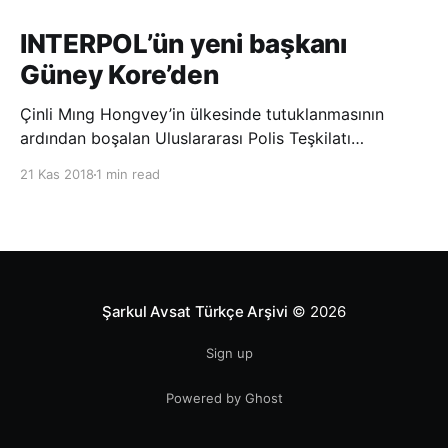
INTERPOL’ün yeni başkanı
Güney Kore’den
Çinli Mıng Hongvey’in ülkesinde tutuklanmasının
ardından boşalan Uluslararası Polis Teşkilatı
(INTERPOL) Başkanlığına Güney Koreli Kim Jong Yang
21 Kas 2018
1 min read
seçildi. INTERPOL Genel Kurulu’nun Dubai’deki
toplantısında yapılan seçimde, oyların 3’te 2’sini
kazanan Kim, teşkilatın yeni
Şarkul Avsat Türkçe Arşivi
© 2026
Sign up
Powered by Ghost