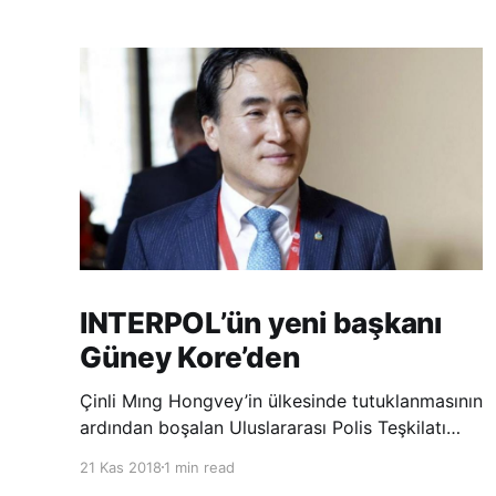
INTERPOL’ün yeni başkanı
Güney Kore’den
Çinli Mıng Hongvey’in ülkesinde tutuklanmasının
ardından boşalan Uluslararası Polis Teşkilatı
(INTERPOL) Başkanlığına Güney Koreli Kim
21 Kas 2018
1 min read
Jong Yang seçildi. INTERPOL Genel Kurulu’nun