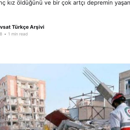
nç kız öldüğünü ve bir çok artçı depremin yaşand
vsat Türkçe Arşivi
18
•
1 min read