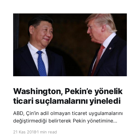
Washington, Pekin’e yönelik
ticari suçlamalarını yineledi
ABD, Çin’in adil olmayan ticaret uygulamalarını
değiştirmediği belirterek Pekin yönetimine
yönelik suçlamalarını yineledi. ABD Ticaret
21 Kas 2018
1 min read
Temsilciliği’nin Çin’in fikri mülkiyet ve teknoloji