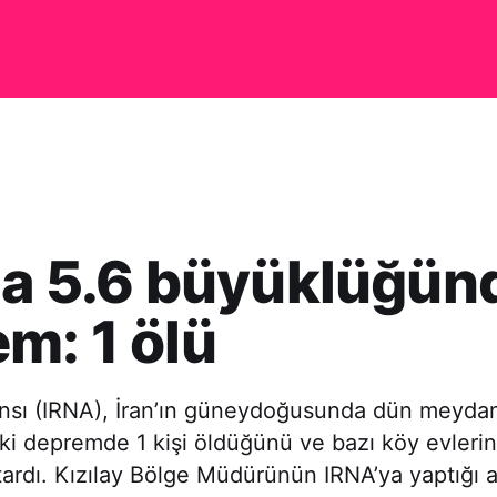
da 5.6 büyüklüğün
m: 1 ölü
ansı (IRNA), İran’ın güneydoğusunda dün meyda
i depremde 1 kişi öldüğünü ve bazı köy evlerin
ardı. Kızılay Bölge Müdürünün IRNA’ya yaptığı 