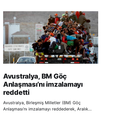
Avustralya, BM Göç
Anlaşması’nı imzalamayı
reddetti
Avustralya, Birleşmiş Milletler (BM) Göç
Anlaşması’nı imzalamayı reddederek, Aralık
ayında Fas’ta düzenlenecek olan uluslararası