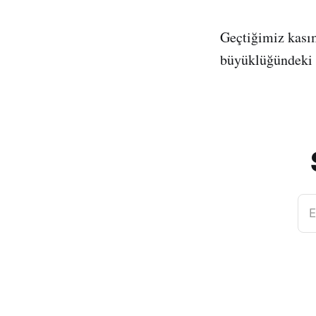
Geçtiğimiz kasım
büyüklüğündeki 
E