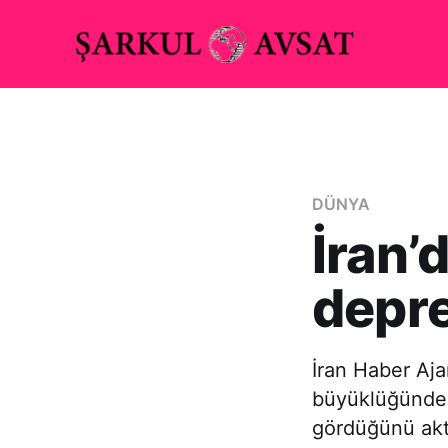
DÜNYA
İran’
depre
İran Haber Aj
büyüklüğündek
gördüğünü akt