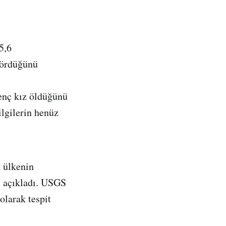
5,6
gördüğünü
enç kız öldüğünü
ilgilerin henüz
 ülkenin
 açıkladı. USGS
olarak tespit