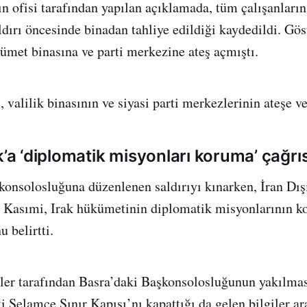
n ofisi tarafından yapılan açıklamada, tüm çalışanların
dırı öncesinde binadan tahliye edildiği kaydedildi. Göst
kümet binasına ve parti merkezine ateş açmıştı.
valilik binasının ve siyasi parti merkezlerinin ateşe ve
k’a ‘diplomatik misyonları koruma’ çağrıs
 konsolosluğuna düzenlenen saldırıyı kınarken, İran Dış
Kasımi, Irak hükümetinin diplomatik misyonlarının 
 belirtti.
ciler tarafından Basra’daki Başkonsolosluğunun yakılma
i Şelamçe Sınır Kapısı’nı kapattığı da gelen bilgiler ar