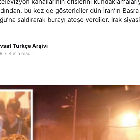
 televizyon kanallarının ofislerini kundaklamalar
dından, bu kez de göstericiler dün İran’ın Basra
u’na saldırarak burayı ateşe verdiler. Irak siyas
vsat Türkçe Arşivi
18
•
4 min read