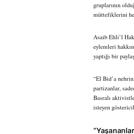
gruplarının old
müttefiklerini he
Asaib Ehli’l Ha
eylemleri hakkın
yaptığı bir payla
“El Bid’a nehrin
partizanlar, sade
Basralı aktivistl
isteyen gösterici
“Yaşananlar,