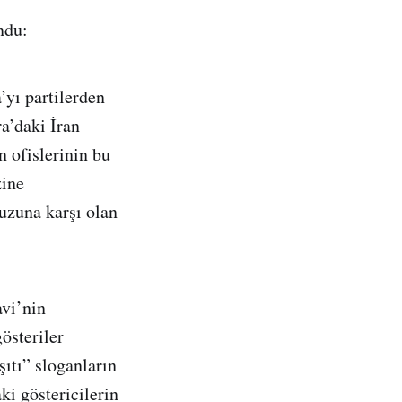
ndu:
’yı partilerden
a’daki İran
n ofislerinin bu
zine
fuzuna karşı olan
avi’nin
österiler
şıtı” sloganların
ki göstericilerin