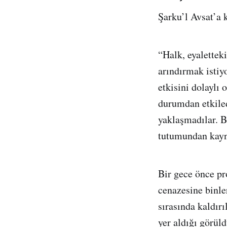
Şarku’l Avsat’a 
“Halk, eyalettek
arındırmak istiy
etkisini dolaylı 
durumdan etkiled
yaklaşmadılar. B
tutumundan kayn
Bir gece önce pr
cenazesine binler
sırasında kaldır
yer aldığı görül