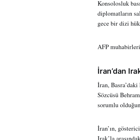
Konsolosluk bası
diplomatların sal
gece bir dizi hü
AFP muhabirleri, 
İran’dan Ira
İran, Basra’daki
Sözcüsü Behram 
sorumlu olduğunu
İran’ın, gösteri
Irak’la arasındak