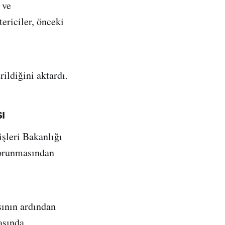
 ve
ericiler, önceki
rildiğini aktardı.
ı
işleri Bakanlığı
korunmasından
sının ardından
asında.