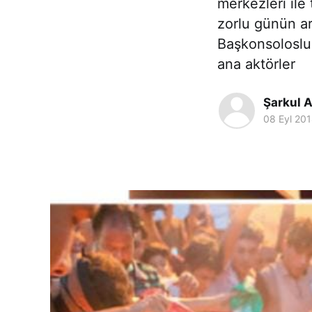
merkezleri ile
zorlu günün ar
Başkonsolosluğ
ana aktörler
Şarkul A
08 Eyl 20