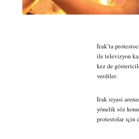
Irak’ta protesto
ile televizyon k
kez de gösterici
verdiler.
Irak siyasi aren
yönelik söz kon
protestolar için 