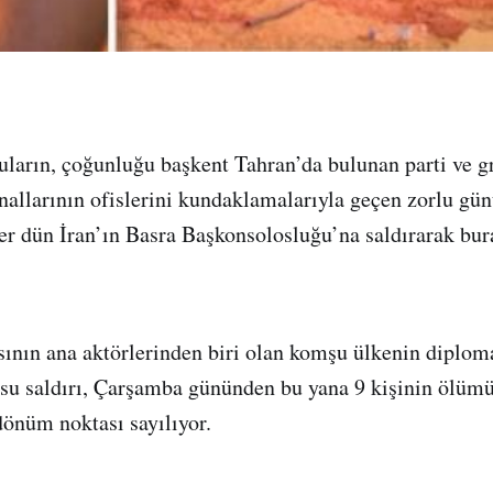
cuların, çoğunluğu başkent Tahran’da bulunan parti ve 
anallarının ofislerini kundaklamalarıyla geçen zorlu gü
ler dün İran’ın Basra Başkonsolosluğu’na saldırarak bur
asının ana aktörlerinden biri olan komşu ülkenin diplo
usu saldırı, Çarşamba gününden bu yana 9 kişinin ölüm
dönüm noktası sayılıyor.