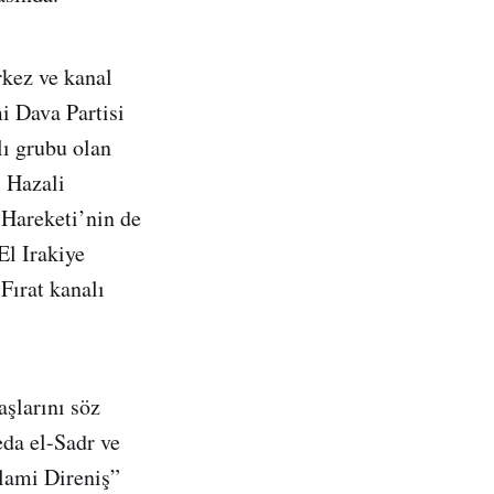
rkez ve kanal
mi Dava Partisi
lı grubu olan
l Hazali
 Hareketi’nin de
El Irakiye
Fırat kanalı
aşlarını söz
da el-Sadr ve
slami Direniş”