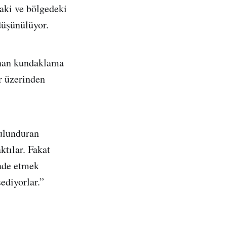
aki ve bölgedeki
düşünülüyor.
anan kundaklama
r üzerinden
bulunduran
ktılar. Fakat
fade etmek
sediyorlar.”