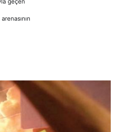
ıyla geçen
i arenasının