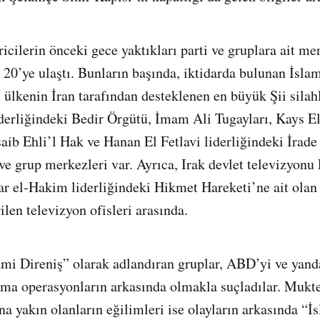
icilerin önceki gece yaktıkları parti ve gruplara ait me
ı 20’ye ulaştı. Bunların başında, iktidarda bulunan İsla
e ülkenin İran tarafından desteklenen en büyük Şii silah
derliğindeki Bedir Örgütü, İmam Ali Tugayları, Kays E
saib Ehli’l Hak ve Hanan El Fetlavi liderliğindeki İrade
ve grup merkezleri var. Ayrıca, Irak devlet televizyonu 
r el-Hakim liderliğindeki Hikmet Hareketi’ne ait olan 
rilen televizyon ofisleri arasında.
ami Direniş” olarak adlandıran gruplar, ABD’yi ve yand
ma operasyonların arkasında olmakla suçladılar. Mukte
na yakın olanların eğilimleri ise olayların arkasında “İ