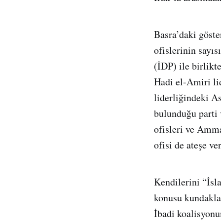
Basra’daki göster
ofislerinin sayıs
(İDP) ile birlikt
Hadi el-Amiri li
liderliğindeki A
bulunduğu parti 
ofisleri ve Amma
ofisi de ateşe ve
Kendilerini “İsl
konusu kundakla
İbadi koalisyonu