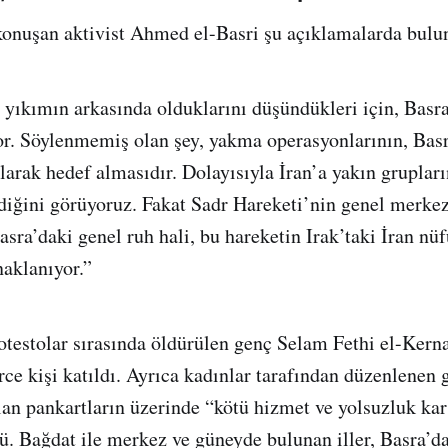
konuşan aktivist Ahmed el-Basri şu açıklamalarda bulu
i yıkımın arkasında olduklarını düşündükleri için, Basra
or. Söylenmemiş olan şey, yakma operasyonlarının, Basr
olarak hedef almasıdır. Dolayısıyla İran’a yakın grupları
iğini görüyoruz. Fakat Sadr Hareketi’nin genel merke
asra’daki genel ruh hali, bu hareketin Irak’taki İran nü
aklanıyor.”
otestolar sırasında öldürülen genç Selam Fethi el-Kern
ce kişi katıldı. Ayrıca kadınlar tarafından düzenlenen g
ılan pankartların üzerinde “kötü hizmet ve yolsuzluk kar
dü. Bağdat ile merkez ve güneyde bulunan iller, Basra’da