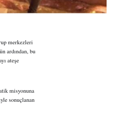
grup merkezleri
nün ardından, bu
ayı ateşe
matik misyonuna
üyle sonuçlanan