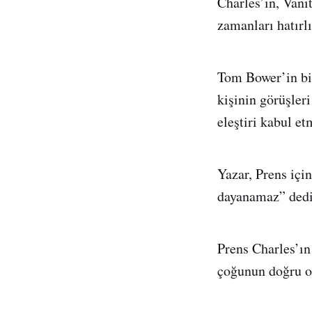
Charles’ın, Vani
zamanları hatırl
Tom Bower’in biy
kişinin görüşler
eleştiri kabul et
Yazar, Prens içi
dayanamaz” dedi
Prens Charles’ın
çoğunun doğru ol