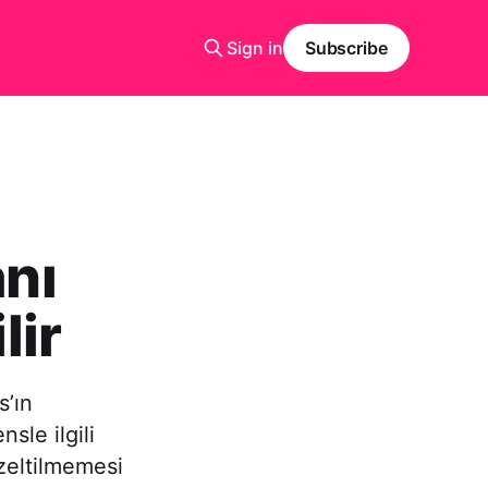
Sign in
Subscribe
anı
lir
s’ın
sle ilgili
üzeltilmemesi