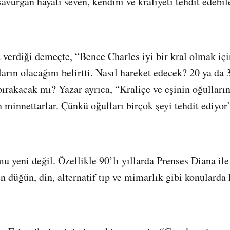
savurgan hayatı seven, kendini ve kraliyeti tehdit edebil
 verdiği demeçte, “Bence Charles iyi bir kral olmak iç
arın olacağını belirtti. Nasıl hareket edecek? 20 ya da 3
bırakacak mı? Yazar ayrıca, “Kraliçe ve eşinin oğulların
n minnettarlar. Çünkü oğulları birçok şeyi tehdit ediyo
u yeni değil. Özellikle 90’lı yıllarda Prenses Diana ile
en düğün, din, alternatif tıp ve mimarlık gibi konular