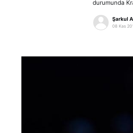
durumunda Kral
Şarkul 
08 Kas 20