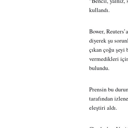
“Bencil, yalnız, 
kullandı.
Bower, Reuters’a
diyerek şu sorunl
çıkan çoğu şeyi 
vermedikleri içi
bulundu.
Prensin bu durum
tarafından izlen
eleştiri aldı.