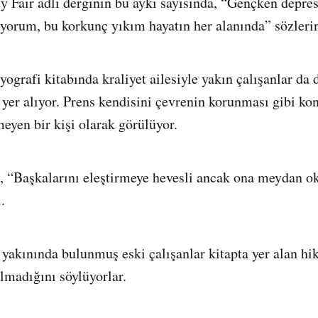
ty Fair adlı derginin bu ayki sayısında, “Gençken dep
ıyorum, bu korkunç yıkım hayatın her alanında” sözlerin
ografi kitabında kraliyet ailesiyle yakın çalışanlar da
i yer alıyor. Prens kendisini çevrenin korunması gibi ko
meyen bir kişi olarak görülüyor.
n, “Başkalarını eleştirmeye hevesli ancak ona meydan o
.
 yakınında bulunmuş eski çalışanlar kitapta yer alan hi
madığını söylüyorlar.