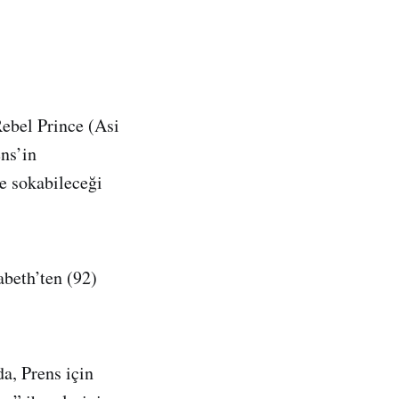
Rebel Prince (Asi
ens’in
e sokabileceği
abeth’ten (92)
a, Prens için