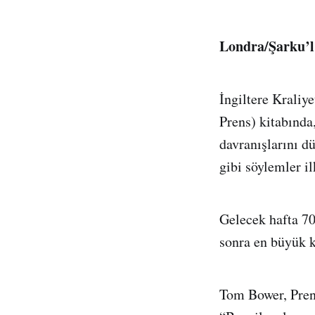
Londra/Şarku’l
İngiltere Kraliye
Prens) kitabında,
davranışlarını d
gibi söylemler il
Gelecek hafta 70
sonra en büyük k
Tom Bower, Prens