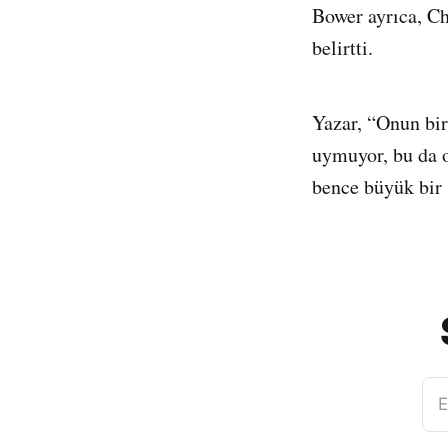
Bower ayrıca, Ch
belirtti.
Yazar, “Onun bir
uymuyor, bu da on
bence büyük bir 
E