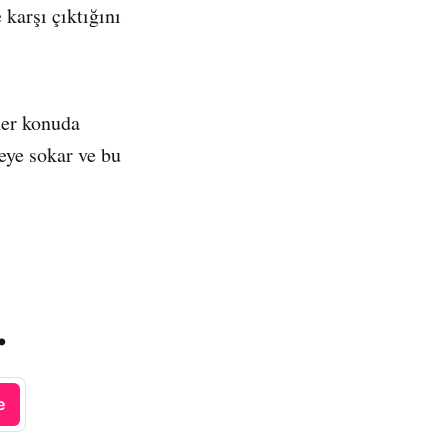
karşı çıktığını
her konuda
keye sokar ve bu
.
e