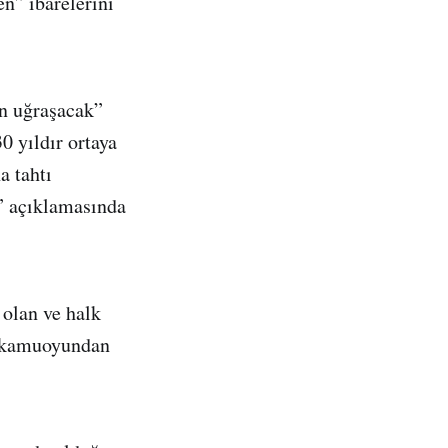
en” ibarelerini
in uğraşacak”
0 yıldır ortaya
a tahtı
r” açıklamasında
 olan ve halk
da kamuoyundan