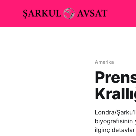
Amerika
Prens
Krall
Londra/Şarku’l
biyografisinin 
ilginç detaylar