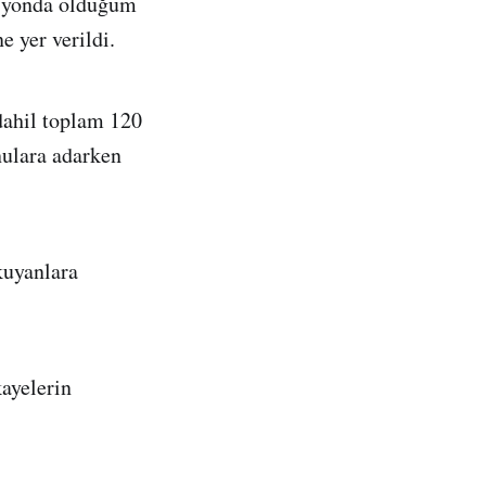
resyonda olduğum
e yer verildi.
 dahil toplam 120
nulara adarken
kuyanlara
kayelerin