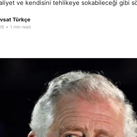
iyet ve kendisini tehlikeye sokabileceği gibi sö
Avsat Türkçe
18
•
1 min read