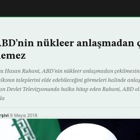
ABD’nin nükleer anlaşmadan 
lemez
ı Hasan Ruhani, ABD’nin nükleer anlaşmadan çekilmesini
lkının taleplerini elde edebileceğini görmeleri halinde an
İran Devlet Televizyonunda halka hitap eden Ruhani, ABD o
la
rşivi
·
9 Mayıs 2018