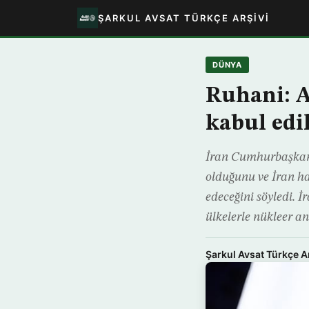
ŞARKUL AVSAT TÜRKÇE ARŞIVI
DÜNYA
Ruhani: 
kabul edi
İran Cumhurbaşkan
olduğunu ve İran ha
edeceğini söyledi. 
ülkelerle nükleer an
Şarkul Avsat Türkçe A