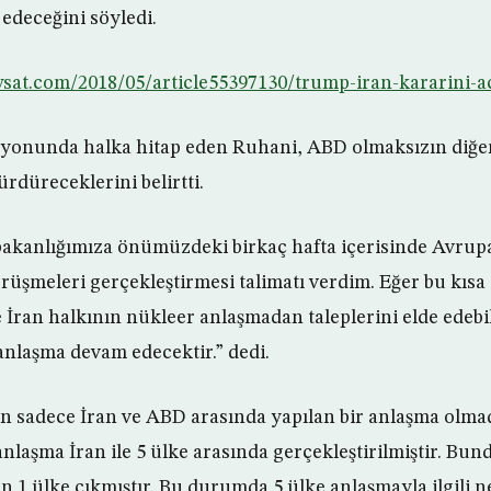
edeceğini söyledi.
wsat.com/2018/05/article55397130/trump-iran-kararini-ac
zyonunda halka hitap eden Ruhani, ABD olmaksızın diğer
rdüreceklerini belirtti.
 bakanlığımıza önümüzdeki birkaç hafta içerisinde Avrup
örüşmeleri gerçekleştirmesi talimatı verdim. Eğer bu kısa
le İran halkının nükleer anlaşmadan taleplerini elde edeb
nlaşma devam edecektir.” dedi.
n sadece İran ve ABD arasında yapılan bir anlaşma olma
nlaşma İran ile 5 ülke arasında gerçekleştirilmiştir. Bun
n 1 ülke çıkmıştır. Bu durumda 5 ülke anlaşmayla ilgili n