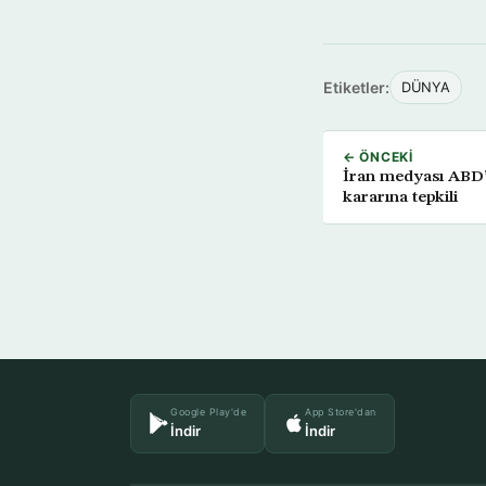
Etiketler:
DÜNYA
← ÖNCEKI
İran medyası ABD’
kararına tepkili
Google Play'de
App Store'dan
İndir
İndir