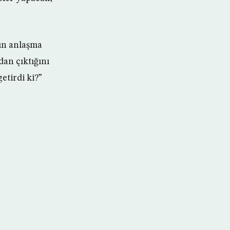
’ın anlaşma
an çıktığını
etirdi ki?”