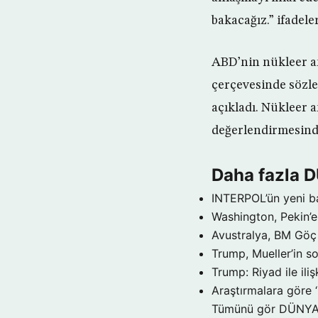
bakacağız.” ifadele
ABD’nin nükleer an
çerçevesinde sözle
açıkladı. Nükleer 
değerlendirmesin
Daha fazla 
INTERPOL’ün yeni b
Washington, Pekin’e 
Avustralya, BM Göç 
Trump, Mueller’in so
Trump: Riyad ile il
Araştırmalara göre 
Tümünü gör DÜNY