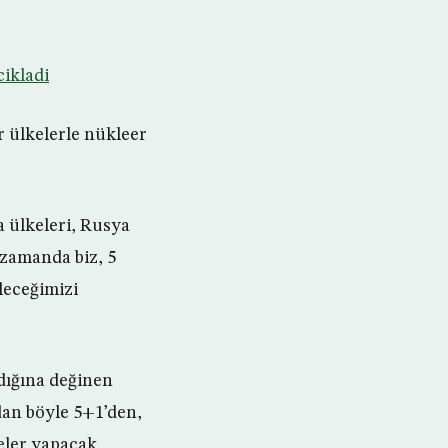
ikladi
 ülkelerle nükleer
a ülkeleri, Rusya
 zamanda biz, 5
ileceğimizi
dığına değinen
dan böyle 5+1’den,
eler yapacak,