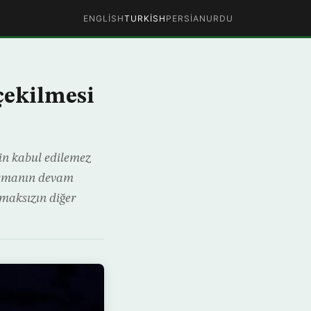
ENGLISH
TURKISH
PERSIAN
URDU
çekilmesi
n kabul edilemez
laşmanın devam
lmaksızın diğer