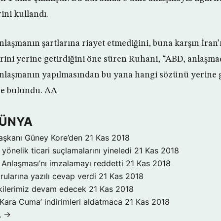
rini kullandı.
laşmanın şartlarına riayet etmediğini, buna karşın İran
rini yerine getirdiğini öne süren Ruhani, “ABD, anlaşmad
anlaşmanın yapılmasından bu yana hangi sözünü yerine g
de bulundu. AA
DÜNYA
aşkanı Güney Kore’den
21 Kas 2018
yönelik ticari suçlamalarını yineledi
21 Kas 2018
Anlaşması’nı imzalamayı reddetti
21 Kas 2018
rularına yazılı cevap verdi
21 Kas 2018
işkilerimiz devam edecek
21 Kas 2018
‘Kara Cuma’ indirimleri aldatmaca
21 Kas 2018
A →