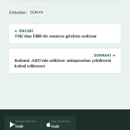
Etiketler:
DÜNYA
← ÖNCEKI
TSK’dan İdlib’de onuncu gözlem noktası
SONRAKI →
Ruhani: ABD’nin nükleer anlaşmadan çekilmesi
kabul edilemez
Google Play'de
App Store'dan
İndir
İndir