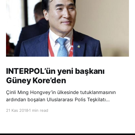
INTERPOL’ün yeni başkanı
Güney Kore’den
Çinli Mıng Hongvey’in ülkesinde tutuklanmasının
ardından boşalan Uluslararası Polis Teşkilatı
(INTERPOL) Başkanlığına Güney Koreli Kim Jong Yang
21 Kas 2018
1 min read
seçildi. INTERPOL Genel Kurulu’nun Dubai’deki
toplantısında yapılan seçimde, oyların 3’te 2’sini
kazanan Kim, teşkilatın yeni