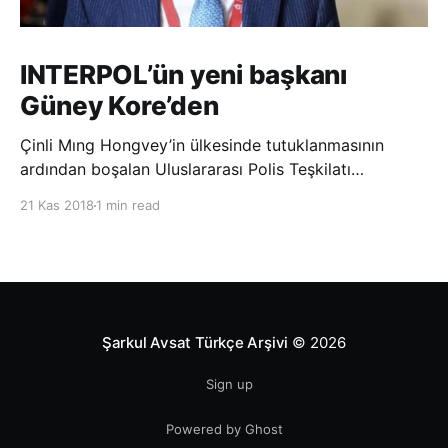
INTERPOL’ün yeni başkanı
Güney Kore’den
Çinli Mıng Hongvey’in ülkesinde tutuklanmasının
ardından boşalan Uluslararası Polis Teşkilatı
(INTERPOL) Başkanlığına Güney Koreli Kim Jong Yang
21 Kas 2018
1 min read
seçildi. INTERPOL Genel Kurulu’nun Dubai’deki
toplantısında yapılan seçimde, oyların 3’te 2’sini
kazanan Kim, teşkilatın yeni
Şarkul Avsat Türkçe Arşivi
© 2026
Sign up
Powered by Ghost