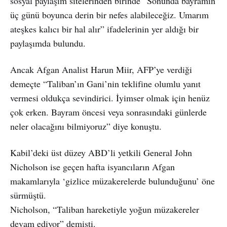
sosyal paylaşım sitelerinden birinde “Sonunda bayramın
üç günü boyunca derin bir nefes alabileceğiz. Umarım
ateşkes kalıcı bir hal alır” ifadelerinin yer aldığı bir
paylaşımda bulundu.
Ancak Afgan Analist Harun Miir, AFP’ye verdiği
demeçte “Taliban’ın Gani’nin teklifine olumlu yanıt
vermesi oldukça sevindirici. İyimser olmak için henüz
çok erken. Bayram öncesi veya sonrasındaki günlerde
neler olacağını bilmiyoruz” diye konuştu.
Kabil’deki üst düzey ABD’li yetkili General John
Nicholson ise geçen hafta isyancıların Afgan
makamlarıyla ‘gizlice müzakerelerde bulunduğunu’ öne
sürmüştü.
Nicholson, “Taliban hareketiyle yoğun müzakereler
devam ediyor” demişti.