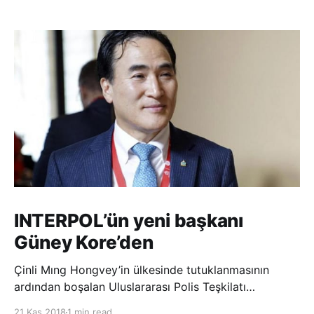
INTERPOL’ün yeni başkanı
Güney Kore’den
Çinli Mıng Hongvey’in ülkesinde tutuklanmasının
ardından boşalan Uluslararası Polis Teşkilatı
(INTERPOL) Başkanlığına Güney Koreli Kim Jong Yang
21 Kas 2018
1 min read