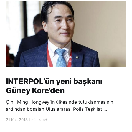
INTERPOL’ün yeni başkanı
Güney Kore’den
Çinli Mıng Hongvey’in ülkesinde tutuklanmasının
ardından boşalan Uluslararası Polis Teşkilatı
(INTERPOL) Başkanlığına Güney Koreli Kim Jong Yang
21 Kas 2018
1 min read
seçildi. INTERPOL Genel Kurulu’nun Dubai’deki
toplantısında yapılan seçimde, oyların 3’te 2’sini