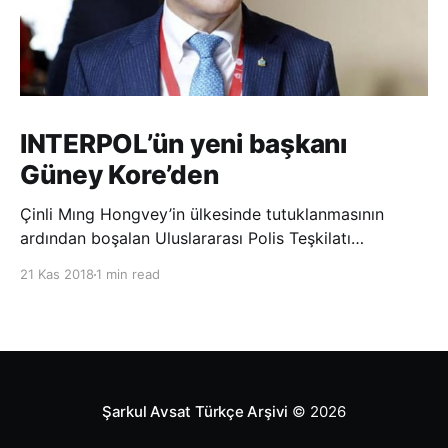
INTERPOL’ün yeni başkanı
Güney Kore’den
Çinli Mıng Hongvey’in ülkesinde tutuklanmasının
ardından boşalan Uluslararası Polis Teşkilatı
(INTERPOL) Başkanlığına Güney Koreli Kim Jong Yang
21 Kas 2018
1 min read
seçildi. INTERPOL Genel Kurulu’nun Dubai’deki
toplantısında yapılan seçimde, oyların 3’te 2’sini
kazanan Kim, teşkilatın yeni
Şarkul Avsat Türkçe Arşivi
© 2026