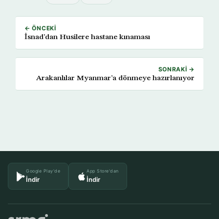
← ÖNCEKI
İsnad’dan Husilere hastane kınaması
SONRAKI →
Arakanlılar Myanmar’a dönmeye hazırlanıyor
Google Play'de
App Store'dan
İndir
İndir