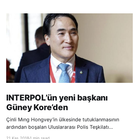
INTERPOL’ün yeni başkanı
Güney Kore’den
Çinli Mıng Hongvey’in ülkesinde tutuklanmasının
ardından boşalan Uluslararası Polis Teşkilatı
(INTERPOL) Başkanlığına Güney Koreli Kim Jong Yang
21 Kas 2018
1 min read