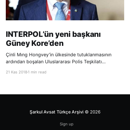
INTERPOL’ün yeni başkanı
Güney Kore’den
Çinli Mıng Hongvey’in ülkesinde tutuklanmasının
ardından boşalan Uluslararası Polis Teşkilatı
(INTERPOL) Başkanlığına Güney Koreli Kim Jong Yang
21 Kas 2018
1 min read
seçildi. INTERPOL Genel Kurulu’nun Dubai’deki
toplantısında yapılan seçimde, oyların 3’te 2’sini
kazanan Kim, teşkilatın yeni
Şarkul Avsat Türkçe Arşivi
© 2026
Sign up