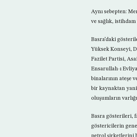
Aynı sebepten: Mer
ve sağlık, istihdam
Basra’daki gösteril
Yüksek Konseyi, Da
Fazilet Partisi, As
Ensarullah-ı Evliya
binalarının ateşe v
bir kaynaktan yani
oluşumların varlığ
Basra gösterileri, 
göstericilerin gene
petrol şirketlerini