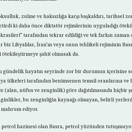
ksulluk, zulme ve haksızlığa karşı başkaldırı, tarihsel zor
etirdi ki daha önce diktatör rejimlerinin uyguladığı öteki
rasileri” tarafından tekrar edildiği ve tek farkın zaman
r biz Libyalılar, İran’ın veya onun tehlikeli rejiminin Bas
i ötekileştirmeye şahit olmasak da.
kı gündelik hayatın seyrinde zor bir durumun içerisine 
ya ülkeleri tarafından benimsenen temsil oranlarına ve h
 (alan, nüfus ve zenginlik) göre dağıtılmasında hiçbir şe
ginlikler, bu zenginliğin kaynağı olmayan, belirli yerler
n mahrum ediyor.
 petrol hazinesi olan Basra, petrol yüzünden tutuşmuyo