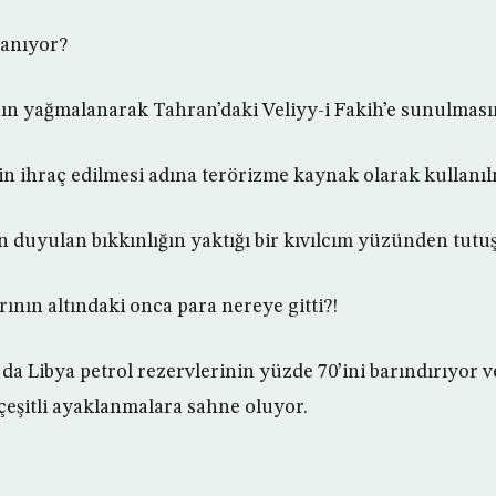
yanıyor?
ının yağmalanarak Tahran’daki Veliyy-i Fakih’e sunulmas
n ihraç edilmesi adına terörizme kaynak olarak kullanı
 duyulan bıkkınlığın yaktığı bir kıvılcım yüzünden tut
rının altındaki onca para nereye gitti?!
da Libya petrol rezervlerinin yüzde 70’ini barındırıyor v
 çeşitli ayaklanmalara sahne oluyor.