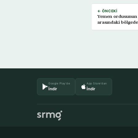
← ÖNCEKI
Yemen ordusunun 
arasındaki bölgede 
Google Play'de
App Store'dan
İndir
İndir