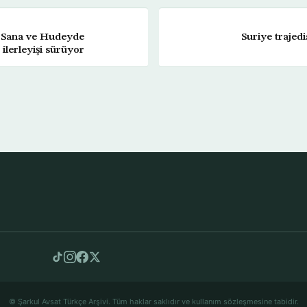
Sana ve Hudeyde
Suriye trajed
ilerleyişi sürüyor
© Şarkul Avsat Türkçe Arşivi. Tüm haklar saklıdır ve kullanım sözleşmesine tabidir.