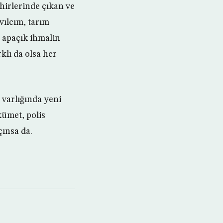
ehirlerinde çıkan ve
vılcım, tarım
 apaçık ihmalin
klı da olsa her
 varlığında yeni
kümet, polis
ınsa da.