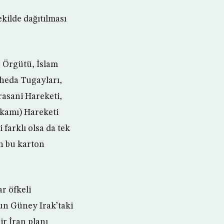
kilde dağıtılması
dr Örgütü, İslam
üheda Tugayları,
rasani Hareketi,
tikamı) Hareketi
 farklı olsa da tek
an bu karton
r öfkeli
nun Güney Irak’taki
ir İran planı