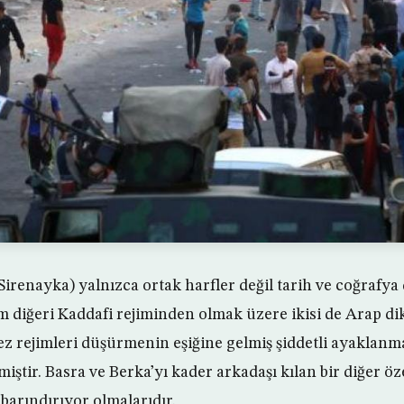
Sirenayka) yalnızca ortak harfler değil tarih ve coğrafya d
m diğeri Kaddafi rejiminden olmak üzere ikisi de Arap di
ez rejimleri düşürmenin eşiğine gelmiş şiddetli ayaklanma
iştir. Basra ve Berka’yı kader arkadaşı kılan bir diğer ö
 barındırıyor olmalarıdır.