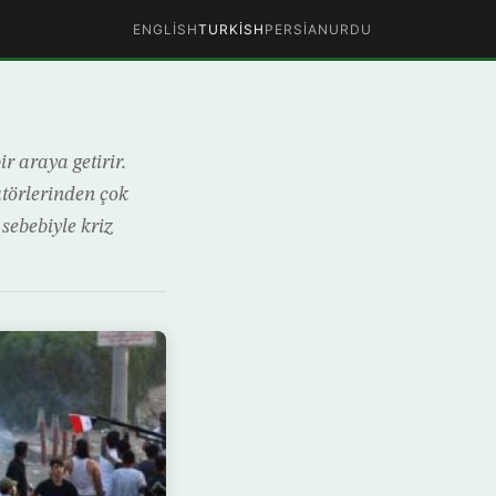
ENGLISH
TURKISH
PERSIAN
URDU
r araya getirir.
törlerinden çok
sebebiyle kriz