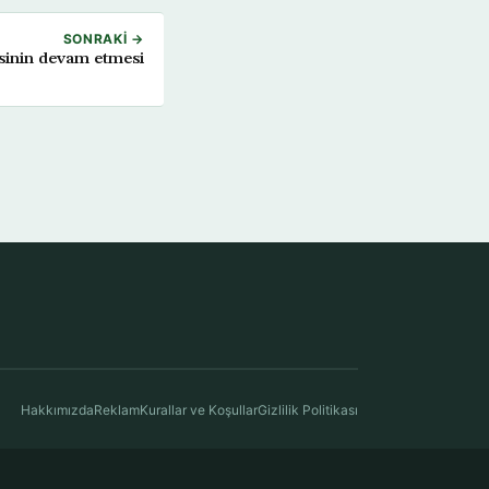
SONRAKI →
isinin devam etmesi
Hakkımızda
Reklam
Kurallar ve Koşullar
Gizlilik Politikası