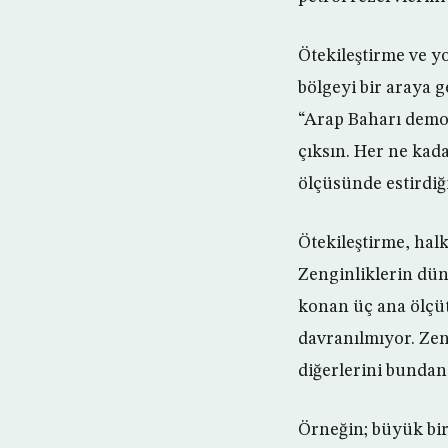
Ötekileştirme ve yo
bölgeyi bir araya g
“Arap Baharı demok
çıksın. Her ne kada
ölçüsünde estirdiğ
Ötekileştirme, hal
Zenginliklerin dün
konan üç ana ölçüte
davranılmıyor. Zen
diğerlerini bunda
Örneğin; büyük bir