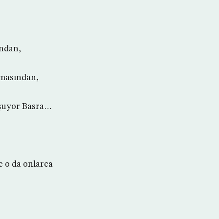
ından,
lmasından,
uşuyor Basra…
e o da onlarca