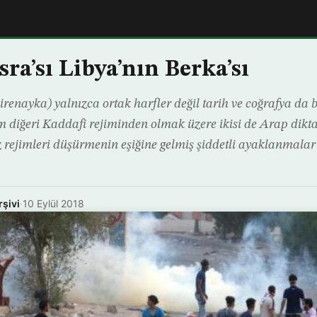
sra’sı Libya’nın Berka’sı
irenayka) yalnızca ortak harfler değil tarih ve coğrafya da bi
 diğeri Kaddafi rejiminden olmak üzere ikisi de Arap dikta
z rejimleri düşürmenin eşiğine gelmiş şiddetli ayaklanmalar 
rşivi
·
10 Eylül 2018