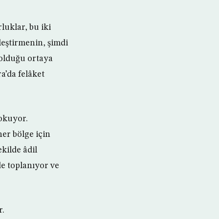
luklar, bu iki
leştirmenin, şimdi
 olduğu ortaya
ra’da felâket
sokuyor.
er bölge için
kilde âdil
de toplanıyor ve
r.