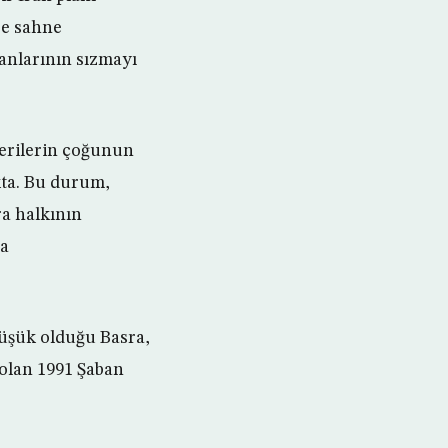
re sahne
janlarının sızmayı
sterilerin çoğunun
kta. Bu durum,
ra halkının
da
düşük olduğu Basra,
olan 1991 Şaban