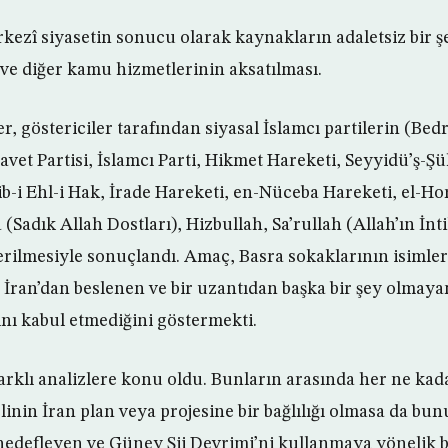
kezî siyasetin sonucu olarak kaynakların adaletsiz bir şe
 ve diğer kamu hizmetlerinin aksatılması.
er, göstericiler tarafından siyasal İslamcı partilerin (Be
vet Partisi, İslamcı Parti, Hikmet Hareketi, Seyyidü’ş-Ş
aib-i Ehl-i Hak, İrade Hareketi, en-Nüceba Hareketi, el-Ho
 (Sadık Allah Dostları), Hizbullah, Sa’rullah (Allah’ın İn
erilmesiyle sonuçlandı. Amaç, Basra sokaklarının isimleri
 İran’dan beslenen ve bir uzantıdan başka bir şey olmay
ını kabul etmediğini göstermekti.
farklı analizlere konu oldu. Bunların arasında her ne kada
linin İran plan veya projesine bir bağlılığı olmasa da bu
 hedefleyen ve Güney Şii Devrimi’ni kullanmaya yönelik b