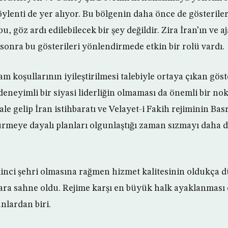
lenti de yer alıyor. Bu bölgenin daha önce de gösterile
, göz ardı edilebilecek bir şey değildir. Zira İran’ın ve a
sonra bu gösterileri yönlendirmede etkin bir rolü vardı.
m koşullarının iyileştirilmesi talebiyle ortaya çıkan gö
deneyimli bir siyasi liderliğin olmaması da önemli bir no
hale gelip İran istihbaratı ve Velayet-i Fakih rejiminin Bas
meye dayalı planları olgunlaştığı zaman sızmayı daha 
kinci şehri olmasına rağmen hizmet kalitesinin oldukça 
ra sahne oldu. Rejime karşı en büyük halk ayaklanması 
nlardan biri.