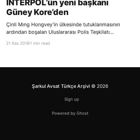
INTERPOL’ün yeni başkanı
Güney Kore’den
Çinli Mıng Hongvey’in ülkesinde tutuklanmasının
ardından boşalan Uluslararası Polis Teşkilatı
(INTERPOL) Başkanlığına Güney Koreli Kim Jong Yang
21 Kas 2018
1 min read
seçildi. INTERPOL Genel Kurulu’nun Dubai’deki
toplantısında yapılan seçimde, oyların 3’te 2’sini
kazanan Kim, teşkilatın yeni
Şarkul Avsat Türkçe Arşivi
© 2026
Sign up
Powered by Ghost