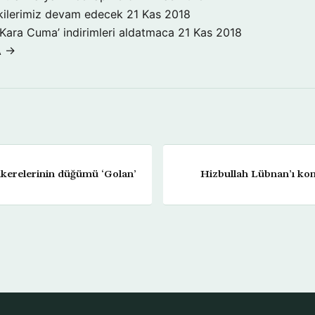
işkilerimiz devam edecek
21 Kas 2018
‘Kara Cuma’ indirimleri aldatmaca
21 Kas 2018
A →
kerelerinin düğümü ‘Golan’
Hizbullah Lübnan’ı kon