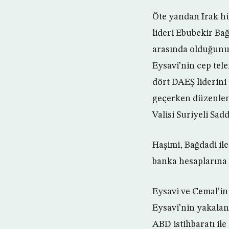
Öte yandan Irak h
lideri Ebubekir Ba
arasında olduğunu v
Eysavi’nin cep tel
dört DAEŞ liderini
geçerken düzenlene
Valisi Suriyeli Sa
Haşimi, Bağdadi il
banka hesaplarına 
Eysavi ve Cemal’in
Eysavi’nin yakalan
ABD istihbaratı ile 