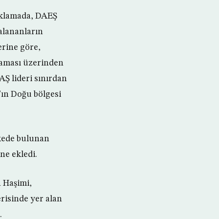
ıklamada, DAEŞ
kalananların
erine göre,
laması üzerinden
AŞ lideri sınırdan
’ın Doğu bölgesi
lkede bulunan
ne ekledi.
 Haşimi,
risinde yer alan
.