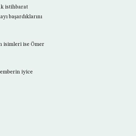
k istihbarat
ayı başardıklarını
n isimleri ise Ömer
çemberin iyice