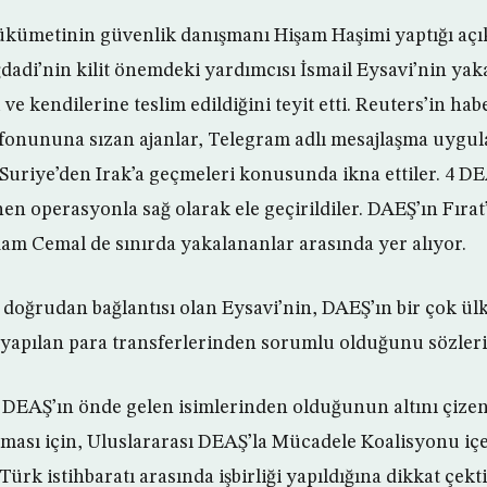
ükümetinin güvenlik danışmanı Hişam Haşimi yaptığı aç
ğdadi’nin kilit önemdeki yardımcısı İsmail Eysavi’nin ya
e kendilerine teslim edildiğini teyit etti. Reuters’in hab
efonununa sızan ajanlar, Telegram adlı mesajlaşma uygu
 Suriye’den Irak’a geçmeleri konusunda ikna ettiler. 4 DE
n operasyonla sağ olarak ele geçirildiler. DAEŞ’ın Fırat
ddam Cemal de sınırda yakalananlar arasında yer alıyor.
e doğrudan bağlantısı olan Eysavi’nin, DAEŞ’ın bir çok ü
yapılan para transferlerinden sorumlu olduğunu sözleri
 DEAŞ’ın önde gelen isimlerinden olduğunun altını çizen
ması için, Uluslararası DEAŞ’la Mücadele Koalisyonu içe
Türk istihbaratı arasında işbirliği yapıldığına dikkat çekti