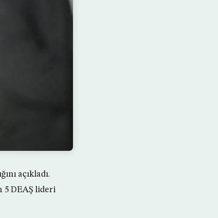
ını açıkladı.
 5 DEAŞ lideri