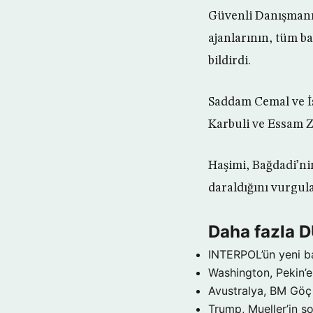
Güvenli Danışmanı 
ajanlarının, tüm ba
bildirdi.
Saddam Cemal ve İs
Karbuli ve Essam Z
Haşimi, Bağdadi’ni
daraldığını vurgula
Daha fazla 
INTERPOL’ün yeni b
Washington, Pekin’e 
Avustralya, BM Göç 
Trump, Mueller’in so