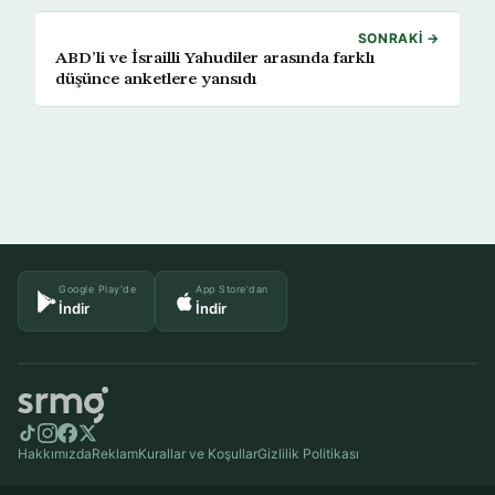
SONRAKI →
ABD’li ve İsrailli Yahudiler arasında farklı
düşünce anketlere yansıdı
Google Play'de
App Store'dan
İndir
İndir
Hakkımızda
Reklam
Kurallar ve Koşullar
Gizlilik Politikası