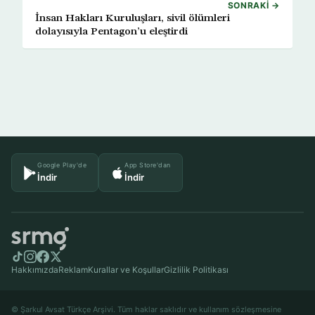
SONRAKI →
İnsan Hakları Kuruluşları, sivil ölümleri
dolayısıyla Pentagon’u eleştirdi
Google Play'de
App Store'dan
İndir
İndir
Hakkımızda
Reklam
Kurallar ve Koşullar
Gizlilik Politikası
© Şarkul Avsat Türkçe Arşivi. Tüm haklar saklıdır ve kullanım sözleşmesine