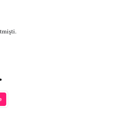
tmişti.
.
e