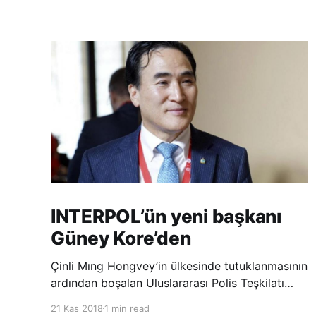
INTERPOL’ün yeni başkanı
Güney Kore’den
Çinli Mıng Hongvey’in ülkesinde tutuklanmasının
ardından boşalan Uluslararası Polis Teşkilatı
(INTERPOL) Başkanlığına Güney Koreli Kim
21 Kas 2018
1 min read