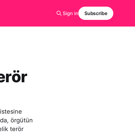
Sign in
Subscribe
erör
istesine
ada, örgütün
lik terör