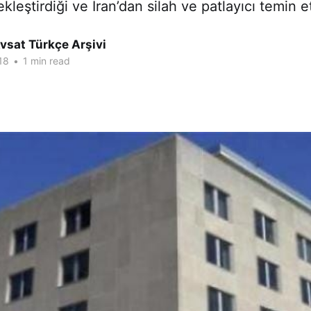
çekleştirdiği ve İran’dan silah ve patlayıcı temin et
vsat Türkçe Arşivi
18
•
1 min read