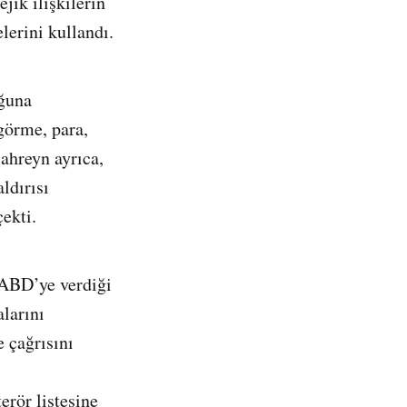
ejik ilişkilerin
lerini kullandı.
uğuna
görme, para,
Bahreyn ayrıca,
ldırısı
ekti.
 ABD’ye verdiği
larını
 çağrısını
erör listesine