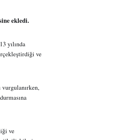
ine ekledi.
13 yılında
erçekleştirdiği ve
 vurgulanırken,
urdurmasına
iği ve