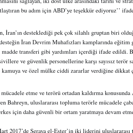
nmasını sağlayan, iki dost ülke arasındaki tarihi ve strat
tlaştıran bu adım için ABD’ye teşekkür ediyoruz’’ ifade
n, İran’ın desteklediği pek çok silahlı gruptan biri old
 desteğin İran Devrim Muhafızları kamplarında eğitim 
ı madde transferi gibi yardımları içerdiği ifade edildi. 
illere ve güvenlik personellerine karşı sayısız terör sa
 kamuya ve özel mülke ciddi zararlar verdiğine dikkat ç
le mücadele etme ve terörü ortadan kaldırma konusunda
en Bahreyn, uluslararası topluma terörle mücadele çaba
rkes için daha güvenli bir ortam yaratmaya devam etme
t 2017’de Seraya el-Eşter’in iki liderini uluslararası t