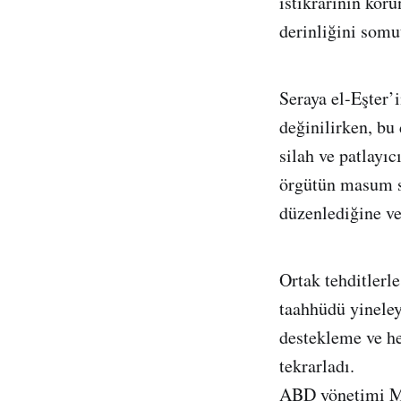
istikrarının koru
derinliğini somu
Seraya el-Eşter’i
değinilirken, bu
silah ve patlayıc
örgütün masum siv
düzenlediğine ve
Ortak tehditler
taahhüdü yineley
destekleme ve he
tekrarladı.
ABD yönetimi Mar