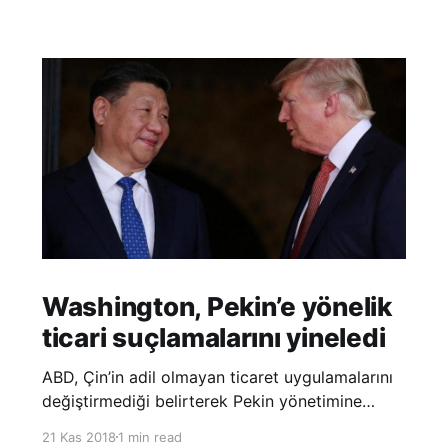
Washington, Pekin’e yönelik
ticari suçlamalarını yineledi
ABD, Çin’in adil olmayan ticaret uygulamalarını
değiştirmediği belirterek Pekin yönetimine
yönelik suçlamalarını yineledi. ABD Ticaret
21 Kas 2018
1 min read