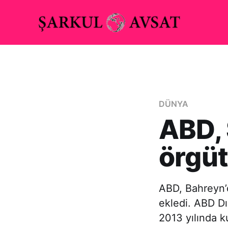
DÜNYA
ABD, 
örgüt
ABD, Bahreyn’d
ekledi. ABD Dı
2013 yılında k