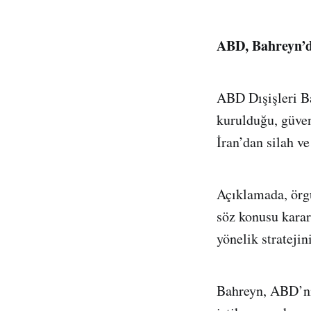
ABD, Bahreyn’dek
ABD Dışişleri Ba
kurulduğu, güvenl
İran’dan silah ve 
Açıklamada, örgü
söz konusu karar
yönelik stratejin
Bahreyn, ABD’ni