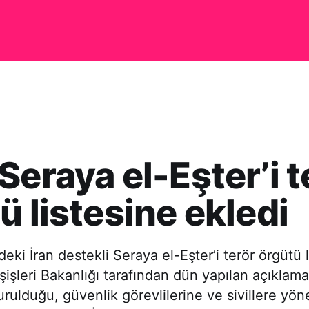
Seraya el-Eşter’i t
ü listesine ekledi
eki İran destekli Seraya el-Eşter’i terör örgütü l
şişleri Bakanlığı tarafından dün yapılan açıklam
urulduğu, güvenlik görevlilerine ve sivillere yöne