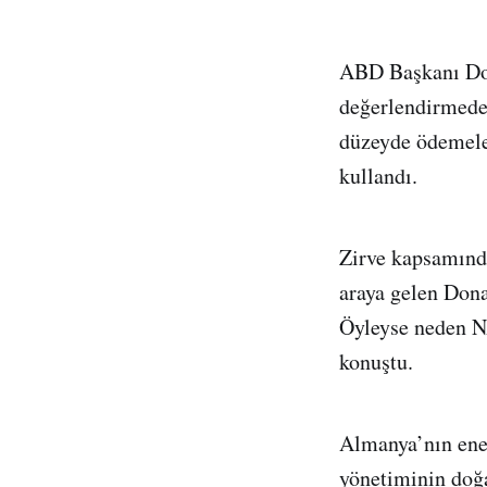
ABD Başkanı Don
değerlendirmede 
düzeyde ödemeler
kullandı.
Zirve kapsamında
araya gelen Dona
Öyleyse neden NA
konuştu.
Almanya’nın ener
yönetiminin doğ