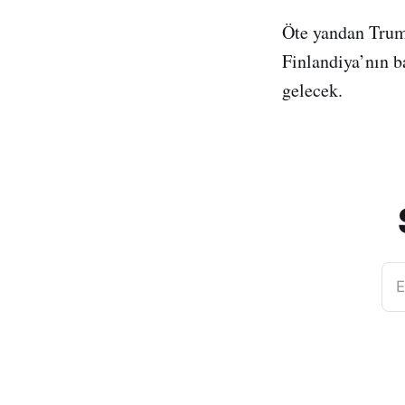
Öte yandan Trum
Finlandiya’nın b
gelecek.
E