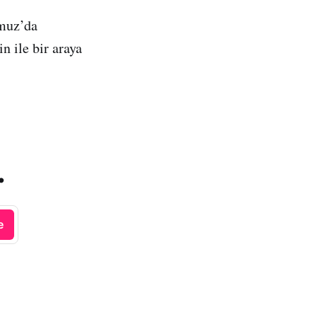
muz’da
n ile bir araya
.
e