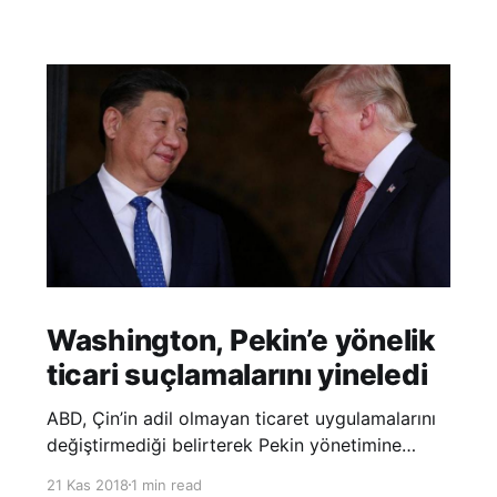
Washington, Pekin’e yönelik
ticari suçlamalarını yineledi
ABD, Çin’in adil olmayan ticaret uygulamalarını
değiştirmediği belirterek Pekin yönetimine
yönelik suçlamalarını yineledi. ABD Ticaret
21 Kas 2018
1 min read