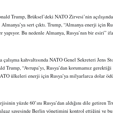
ald Trump, Brüksel’deki NATO Zirvesi’nin açılışında
Almanya’ya sert çıktı. Trump, “Almanya enerji için Ru
 yapıyor. Bu nedenle Almanya, Rusya’nın bir esiri” ifa
 çalışma kahvaltısında NATO Genel Sekreteri Jens Stol
ld Trump, “Avrupa’yı, Rusya’dan korumamız gerektiği 
TO ülkeleri enerji için Rusya’ya milyarlarca dolar öd
jisinin yüzde 60’ını Rusya’dan aldığını dile getiren 
algaz sayesinde Berlin yönetimini kontrol ettiğini ve