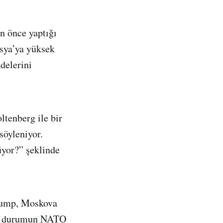
n önce yaptığı
sya’ya yüksek
delerini
tenberg ile bir
söyleniyor.
üyor?” şeklinde
Trump, Moskova
 bu durumun NATO