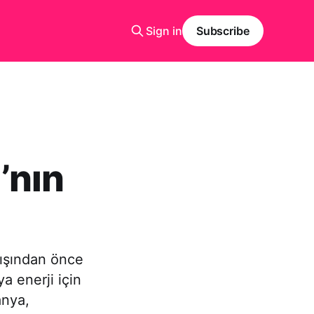
Sign in
Subscribe
’nın
lışından önce
a enerji için
anya,