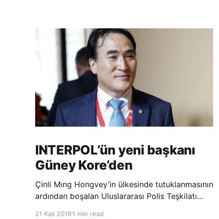
INTERPOL’ün yeni başkanı
Güney Kore’den
Çinli Mıng Hongvey’in ülkesinde tutuklanmasının
ardından boşalan Uluslararası Polis Teşkilatı
(INTERPOL) Başkanlığına Güney Koreli Kim
21 Kas 2018
1 min read