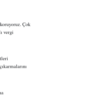
 koruyoruz. Çok
ı vergi
leri
 çıkarmalarını
ma