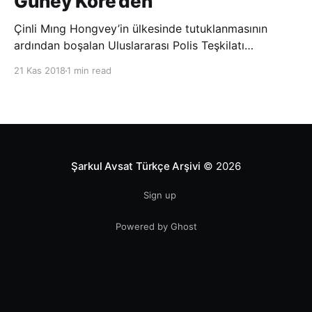
Güney Kore’den
Çinli Mıng Hongvey’in ülkesinde tutuklanmasının
ardından boşalan Uluslararası Polis Teşkilatı
(INTERPOL) Başkanlığına Güney Koreli Kim Jong Yang
21 Kas 2018
1 min read
seçildi. INTERPOL Genel Kurulu’nun Dubai’deki
toplantısında yapılan seçimde, oyların 3’te 2’sini
kazanan Kim, teşkilatın yeni
Şarkul Avsat Türkçe Arşivi
© 2026
Sign up
Powered by Ghost