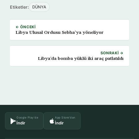
Etiketler:
DÜNYA
← ÖNCEKI
Libya Ulusal Ordusu Sebha’ya yöneliyor
SONRAKI →
Libya’da bomba yüklü iki araç patlatıldı
Google Play'de
App Store'dan
İndir
İndir