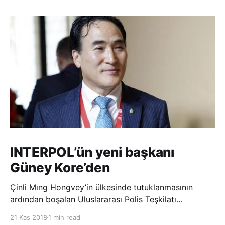
INTERPOL’ün yeni başkanı
Güney Kore’den
Çinli Mıng Hongvey’in ülkesinde tutuklanmasının
ardından boşalan Uluslararası Polis Teşkilatı
(INTERPOL) Başkanlığına Güney Koreli Kim Jong Yang
21 Kas 2018
1 min read
seçildi. INTERPOL Genel Kurulu’nun Dubai’deki