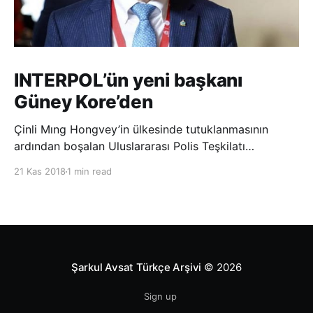
INTERPOL’ün yeni başkanı
Güney Kore’den
Çinli Mıng Hongvey’in ülkesinde tutuklanmasının
ardından boşalan Uluslararası Polis Teşkilatı
(INTERPOL) Başkanlığına Güney Koreli Kim Jong Yang
21 Kas 2018
1 min read
seçildi. INTERPOL Genel Kurulu’nun Dubai’deki
toplantısında yapılan seçimde, oyların 3’te 2’sini
kazanan Kim, teşkilatın yeni
Şarkul Avsat Türkçe Arşivi
© 2026
Sign up