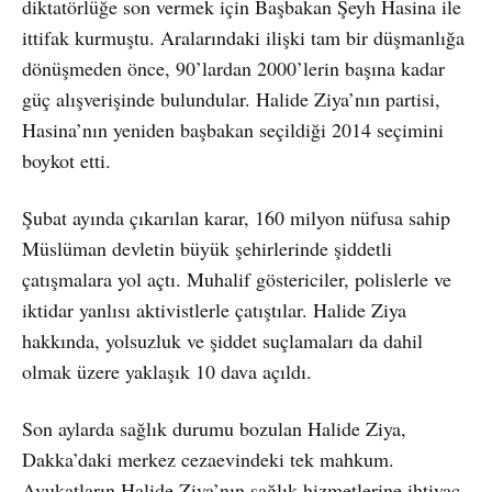
diktatörlüğe son vermek için Başbakan Şeyh Hasina ile
ittifak kurmuştu. Aralarındaki ilişki tam bir düşmanlığa
dönüşmeden önce, 90’lardan 2000’lerin başına kadar
güç alışverişinde bulundular. Halide Ziya’nın partisi,
Hasina’nın yeniden başbakan seçildiği 2014 seçimini
boykot etti.
Şubat ayında çıkarılan karar, 160 milyon nüfusa sahip
Müslüman devletin büyük şehirlerinde şiddetli
çatışmalara yol açtı. Muhalif göstericiler, polislerle ve
iktidar yanlısı aktivistlerle çatıştılar. Halide Ziya
hakkında, yolsuzluk ve şiddet suçlamaları da dahil
olmak üzere yaklaşık 10 dava açıldı.
Son aylarda sağlık durumu bozulan Halide Ziya,
Dakka’daki merkez cezaevindeki tek mahkum.
Avukatların Halide Ziya’nın sağlık hizmetlerine ihtiyaç