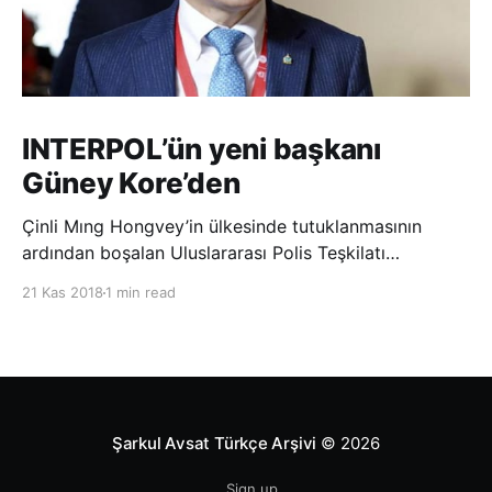
INTERPOL’ün yeni başkanı
Güney Kore’den
Çinli Mıng Hongvey’in ülkesinde tutuklanmasının
ardından boşalan Uluslararası Polis Teşkilatı
(INTERPOL) Başkanlığına Güney Koreli Kim Jong Yang
21 Kas 2018
1 min read
seçildi. INTERPOL Genel Kurulu’nun Dubai’deki
toplantısında yapılan seçimde, oyların 3’te 2’sini
kazanan Kim, teşkilatın yeni
Şarkul Avsat Türkçe Arşivi
© 2026
Sign up