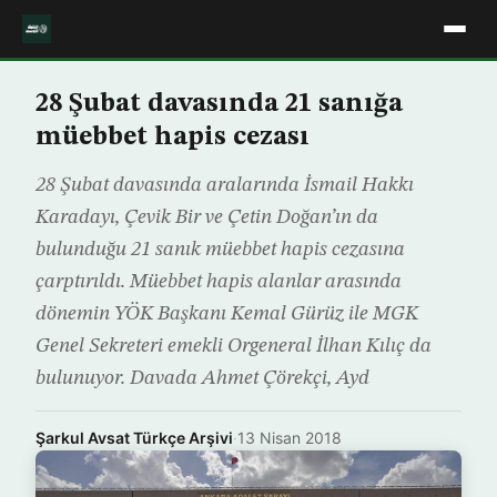
28 Şubat davasında 21 sanığa
müebbet hapis cezası
28 Şubat davasında aralarında İsmail Hakkı
Karadayı, Çevik Bir ve Çetin Doğan’ın da
bulunduğu 21 sanık müebbet hapis cezasına
çarptırıldı. Müebbet hapis alanlar arasında
dönemin YÖK Başkanı Kemal Gürüz ile MGK
Genel Sekreteri emekli Orgeneral İlhan Kılıç da
bulunuyor. Davada Ahmet Çörekçi, Ayd
Şarkul Avsat Türkçe Arşivi
·
13 Nisan 2018