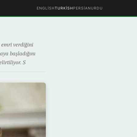
ENGLISH
TURKISH
PERSIAN
URDU
emri verdiğini
maya başladığını
rtiliyor. S