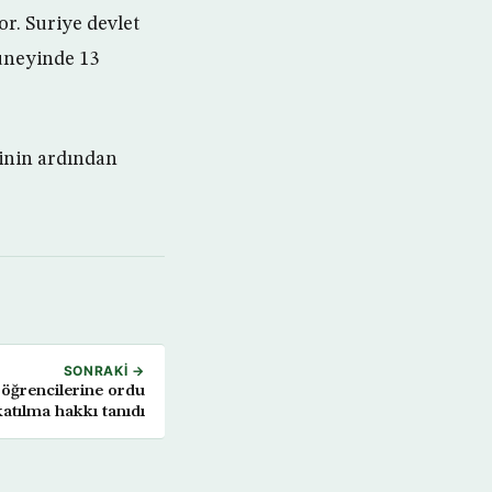
or. Suriye devlet
güneyinde 13
sinin ardından
SONRAKI →
n öğrencilerine ordu
katılma hakkı tanıdı