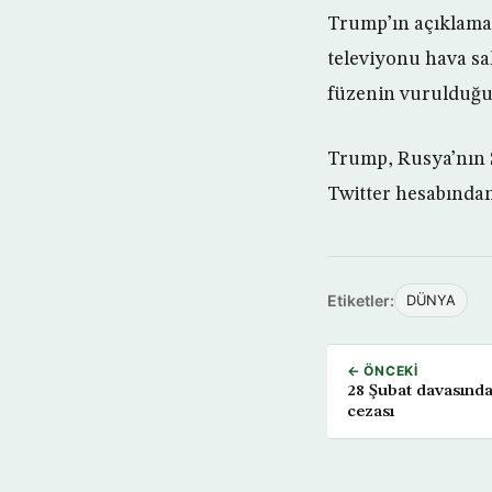
Trump’ın açıklamasa
televiyonu hava sal
füzenin vurulduğun
Trump, Rusya’nın S
Twitter hesabından
Etiketler:
DÜNYA
← ÖNCEKI
28 Şubat davasında
cezası