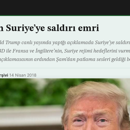
 Suriye’ye saldırı emri
 Trump canlı yayında yaptğı açıklamada Suriye’ye saldırı 
D ile Fransa ve İngiltere’nin, Suriye rejimi hedeflerini vur
ıklamasaının ardından Şam’dan patlama sesleri geldiği beli
rşivi
·
14 Nisan 2018