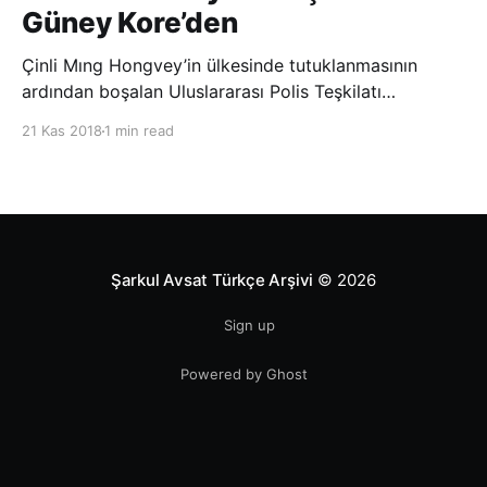
Güney Kore’den
Çinli Mıng Hongvey’in ülkesinde tutuklanmasının
ardından boşalan Uluslararası Polis Teşkilatı
(INTERPOL) Başkanlığına Güney Koreli Kim Jong Yang
21 Kas 2018
1 min read
seçildi. INTERPOL Genel Kurulu’nun Dubai’deki
toplantısında yapılan seçimde, oyların 3’te 2’sini
kazanan Kim, teşkilatın yeni
Şarkul Avsat Türkçe Arşivi
© 2026
Sign up
Powered by Ghost