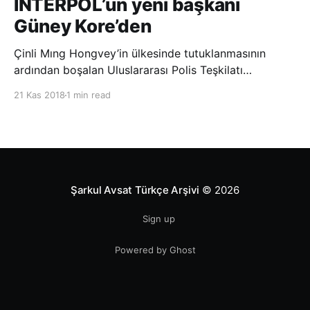
INTERPOL’ün yeni başkanı
Güney Kore’den
Çinli Mıng Hongvey’in ülkesinde tutuklanmasının
ardından boşalan Uluslararası Polis Teşkilatı
(INTERPOL) Başkanlığına Güney Koreli Kim Jong Yang
21 Kas 2018
1 min read
seçildi. INTERPOL Genel Kurulu’nun Dubai’deki
toplantısında yapılan seçimde, oyların 3’te 2’sini
kazanan Kim, teşkilatın yeni
Şarkul Avsat Türkçe Arşivi
© 2026
Sign up
Powered by Ghost