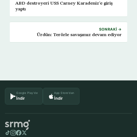
ABD destroyeri USS Carney Karadeniz’e giriş
yaptı
SONRAKI →
Ürdün: Terörle savaşımız devam ediyor
Google Play'de
App Store'dan
İndir
İndir