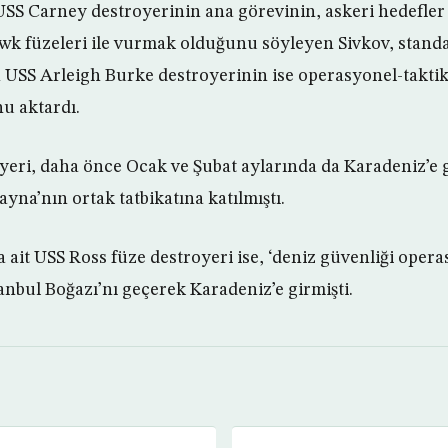
 USS Carney destroyerinin ana görevinin, askeri hedefler 
wk füzeleri ile vurmak olduğunu söyleyen Sivkov, standar
 USS Arleigh Burke destroyerinin ise operasyonel-taktik 
u aktardı.
eri, daha önce Ocak ve Şubat aylarında da Karadeniz’e 
yna’nın ortak tatbikatına katılmıştı.
it USS Ross füze destroyeri ise, ‘deniz güvenliği operas
anbul Boğazı’nı geçerek Karadeniz’e girmişti.