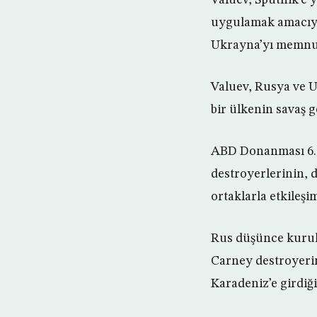
uygulamak amacıyl
Ukrayna’yı memnun 
Valuev, Rusya ve 
bir ülkenin savaş 
ABD Donanması 6. F
destroyerlerinin, 
ortaklarla etkileşi
Rus düşünce kurul
Carney destroyerin
Karadeniz’e girdiğin