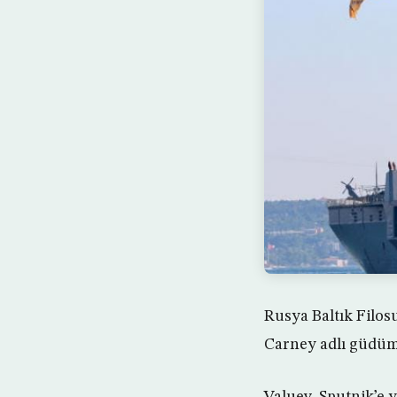
Rusya Baltık Filo
Carney adlı güdüml
Valuev, Sputnik’e 