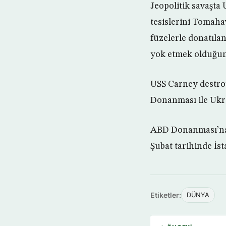
Jeopolitik savaşta
tesislerini Tomaha
füzelerle donatılan
yok etmek olduğun
USS Carney destroy
Donanması ile Ukra
ABD Donanması’na a
Şubat tarihinde İst
Etiketler:
DÜNYA