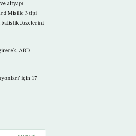
ve altyapı
d Misille 3 tipi
balistik füzelerini
girerek, ABD
yonları’ için 17