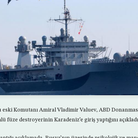
su eski Komutanı Amiral Vladimir Valuev, ABD Donanması
ü füze destroyerinin Karadeniz’e giriş yaptığını açıkladı
yaptığı açıklamada, Rusya’nın üzerinde psikolojik ve man