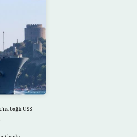
’na bağlı USS
.
evi baskı