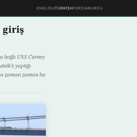
ENGLISH
TURKISH
PERSIAN
URDU
giriş
a bağlı USS Carney
tnik’e yaptığı
ıyla zaman zaman bu