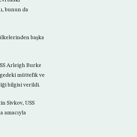
ı, bunun da
ülkelerinden başka
USS Arleigh Burke
lgedeki müttefik ve
 bilgisi verildi.
in Sivkov, USS
ma amacıyla