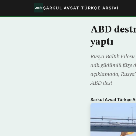
ŞARKUL AVSAT TÜRKÇE ARŞIVI
ABD destr
yaptı
Rusya Baltık Filos
adlı güdümlü füze de
açıklamada, Rusya’
ABD dest
Şarkul Avsat Türkçe A