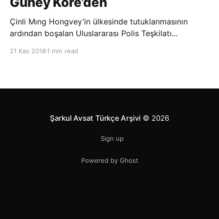
Güney Kore’den
Çinli Mıng Hongvey’in ülkesinde tutuklanmasının
ardından boşalan Uluslararası Polis Teşkilatı
(INTERPOL) Başkanlığına Güney Koreli Kim Jong Yang
21 Kas 2018
1 min read
seçildi. INTERPOL Genel Kurulu’nun Dubai’deki
toplantısında yapılan seçimde, oyların 3’te 2’sini
kazanan Kim, teşkilatın yeni
Şarkul Avsat Türkçe Arşivi
© 2026
Sign up
Powered by Ghost