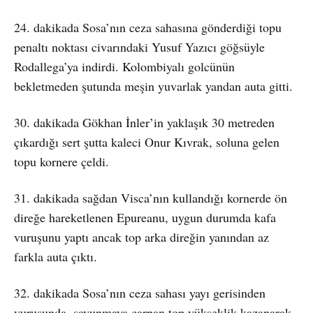
24. dakikada Sosa’nın ceza sahasına gönderdiği topu
penaltı noktası civarındaki Yusuf Yazıcı göğsüyle
Rodallega’ya indirdi. Kolombiyalı golcünün
bekletmeden şutunda meşin yuvarlak yandan auta gitti.
30. dakikada Gökhan İnler’in yaklaşık 30 metreden
çıkardığı sert şutta kaleci Onur Kıvrak, soluna gelen
topu kornere çeldi.
31. dakikada sağdan Visca’nın kullandığı kornerde ön
direğe hareketlenen Epureanu, uygun durumda kafa
vuruşunu yaptı ancak top arka direğin yanından az
farkla auta çıktı.
32. dakikada Sosa’nın ceza sahası yayı gerisinden
vuruşunda, savunmaya çarpan top yükseklik kazanarak