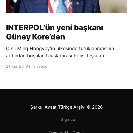
INTERPOL’ün yeni başkanı
Güney Kore’den
Çinli Mıng Hongvey’in ülkesinde tutuklanmasının
ardından boşalan Uluslararası Polis Teşkilatı
(INTERPOL) Başkanlığına Güney Koreli Kim Jong Yang
21 Kas 2018
1 min read
seçildi. INTERPOL Genel Kurulu’nun Dubai’deki
toplantısında yapılan seçimde, oyların 3’te 2’sini
kazanan Kim, teşkilatın yeni
Şarkul Avsat Türkçe Arşivi
© 2026
Sign up
Powered by Ghost