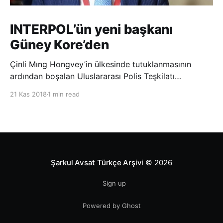
INTERPOL’ün yeni başkanı
Güney Kore’den
Çinli Mıng Hongvey’in ülkesinde tutuklanmasının
ardından boşalan Uluslararası Polis Teşkilatı
(INTERPOL) Başkanlığına Güney Koreli Kim Jong Yang
21 Kas 2018
1 min read
seçildi. INTERPOL Genel Kurulu’nun Dubai’deki
toplantısında yapılan seçimde, oyların 3’te 2’sini
kazanan Kim, teşkilatın yeni
Şarkul Avsat Türkçe Arşivi
© 2026
Sign up
Powered by Ghost