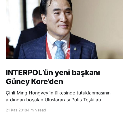
INTERPOL’ün yeni başkanı
Güney Kore’den
Çinli Mıng Hongvey’in ülkesinde tutuklanmasının
ardından boşalan Uluslararası Polis Teşkilatı
(INTERPOL) Başkanlığına Güney Koreli Kim Jong Yang
21 Kas 2018
1 min read
seçildi. INTERPOL Genel Kurulu’nun Dubai’deki
toplantısında yapılan seçimde, oyların 3’te 2’sini
kazanan Kim, teşkilatın yeni