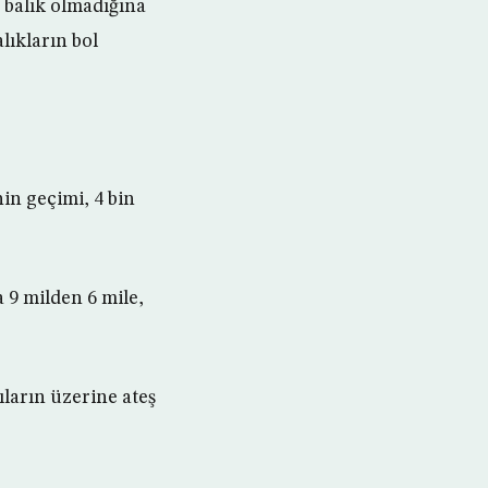
ç balık olmadığına
lıkların bol
nin geçimi, 4 bin
 9 milden 6 mile,
çıların üzerine ateş