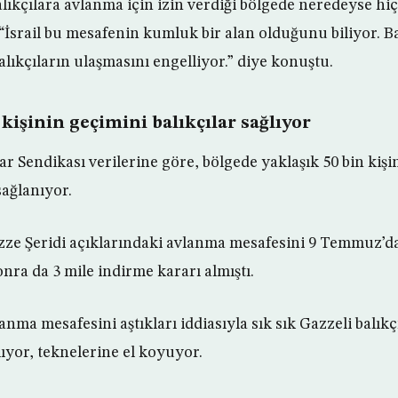
i balıkçılara avlanma için izin verdiği bölgede neredeyse hi
“İsrail bu mesafenin kumluk bir alan olduğunu biliyor. Ba
lıkçıların ulaşmasını engelliyor.” diye konuştu.
 kişinin geçimini balıkçılar sağlıyor
ar Sendikası verilerine göre, bölgede yaklaşık 50 bin kişi
sağlanıyor.
azze Şeridi açıklarındaki avlanma mesafesini 9 Temmuz’da
nra da 3 mile indirme kararı almıştı.
lanma mesafesini aştıkları iddiasıyla sık sık Gazzeli balık
lıyor, teknelerine el koyuyor.