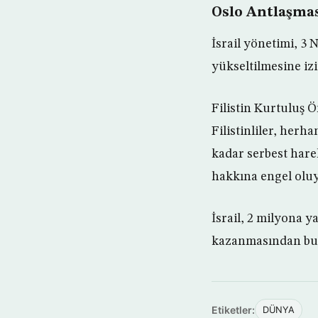
Oslo Antlaşmas
İsrail yönetimi, 3 
yükseltilmesine izi
Filistin Kurtuluş Ö
Filistinliler, herh
kadar serbest harek
hakkına engel oluy
İsrail, 2 milyona y
kazanmasından bu 
Etiketler:
DÜNYA