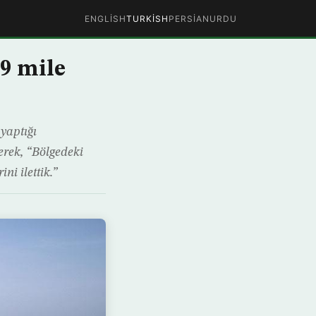
ENGLISH
TURKISH
PERSIAN
URDU
 9 mile
yaptığı
erek, “Bölgedeki
ni ilettik.”