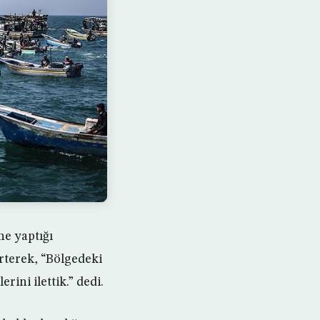
ne yaptığı
rterek, “Bölgedeki
rini ilettik.” dedi.