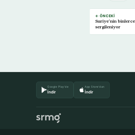
← ÖNCEKI
Suriye’nin binlerce
sergileniyor
Google Play'de
App Store'dan
İndir
İndir