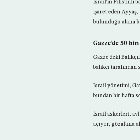
İsrail’in Filistinl
işaret eden Ayyaş, 
bulunduğu alana ba
Gazze’de 50 bin
Gazze’deki Balıkçıl
balıkçı tarafından 
İsrail yönetimi, G
bundan bir hafta so
İsrail askerleri, av
açıyor, gözaltına a