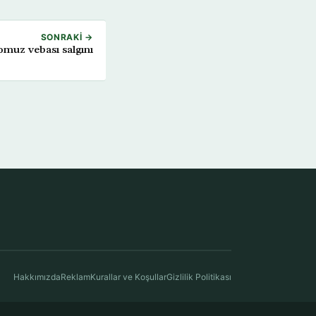
SONRAKI →
omuz vebası salgını
Hakkımızda
Reklam
Kurallar ve Koşullar
Gizlilik Politikası