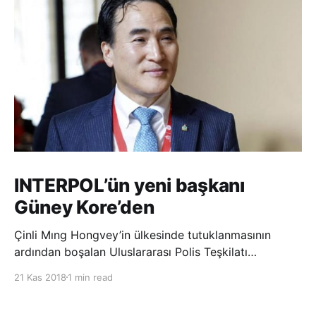
INTERPOL’ün yeni başkanı
Güney Kore’den
Çinli Mıng Hongvey’in ülkesinde tutuklanmasının
ardından boşalan Uluslararası Polis Teşkilatı
(INTERPOL) Başkanlığına Güney Koreli Kim Jong Yang
21 Kas 2018
1 min read
seçildi. INTERPOL Genel Kurulu’nun Dubai’deki
toplantısında yapılan seçimde, oyların 3’te 2’sini