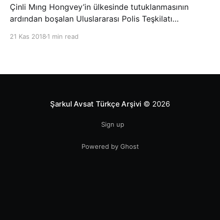
Çinli Mıng Hongvey’in ülkesinde tutuklanmasının
ardından boşalan Uluslararası Polis Teşkilatı
(INTERPOL) Başkanlığına Güney Koreli Kim Jong Yang
21 Kas 2018
1 min read
seçildi. INTERPOL Genel Kurulu’nun Dubai’deki
toplantısında yapılan seçimde, oyların 3’te 2’sini
kazanan Kim, teşkilatın yeni
Şarkul Avsat Türkçe Arşivi
© 2026
Sign up
Powered by Ghost