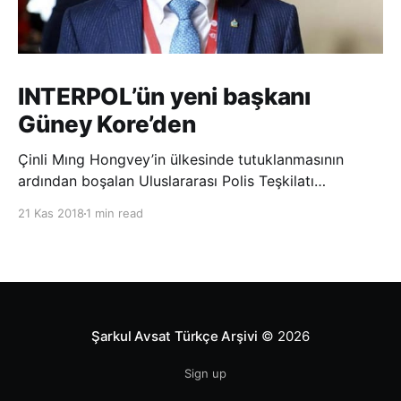
INTERPOL’ün yeni başkanı
Güney Kore’den
Çinli Mıng Hongvey’in ülkesinde tutuklanmasının
ardından boşalan Uluslararası Polis Teşkilatı
(INTERPOL) Başkanlığına Güney Koreli Kim Jong Yang
21 Kas 2018
1 min read
seçildi. INTERPOL Genel Kurulu’nun Dubai’deki
toplantısında yapılan seçimde, oyların 3’te 2’sini
kazanan Kim, teşkilatın yeni
Şarkul Avsat Türkçe Arşivi
© 2026
Sign up